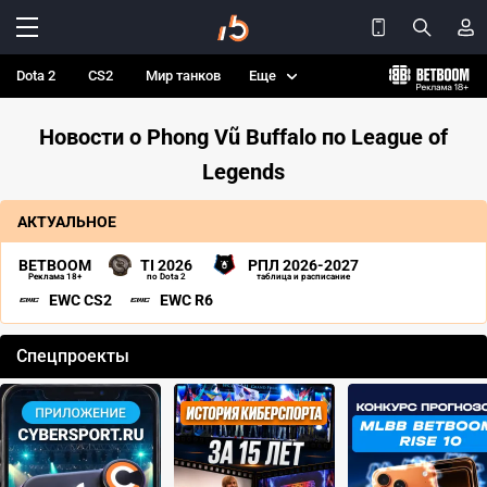
Dota 2
CS2
Мир танков
Еще
Новости о Phong Vũ Buffalo по League of
Legends
АКТУАЛЬНОЕ
BETBOOM
TI 2026
РПЛ 2026-2027
Реклама 18+
по Dota 2
таблица и расписание
EWC CS2
EWC R6
Спецпроекты