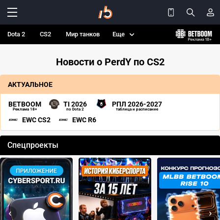
Dota 2
CS2
Мир танков
Еще
Новости о PerdY по CS2
АКТУАЛЬНОЕ
BETBOOM
TI 2026
РПЛ 2026-2027
Реклама 18+
по Dota 2
таблица и расписание
EWC CS2
EWC R6
Спецпроекты
‹
›