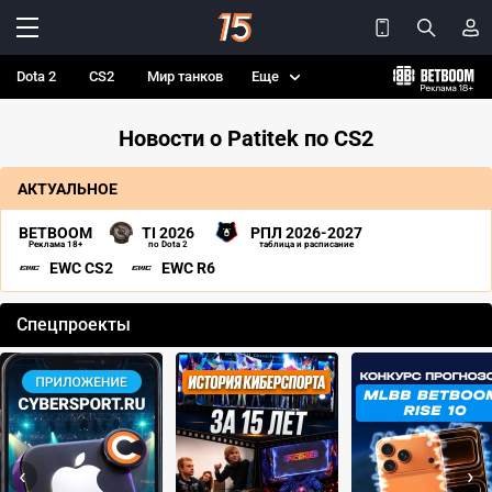
Dota 2
CS2
Мир танков
Еще
Новости о Patitek по CS2
АКТУАЛЬНОЕ
BETBOOM
TI 2026
РПЛ 2026-2027
Реклама 18+
по Dota 2
таблица и расписание
EWC CS2
EWC R6
Спецпроекты
‹
›