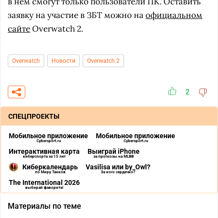
в нем смогут только пользователи ПК. Оставить
заявку на участие в ЗБТ можно на
официальном
сайте
Overwatch 2.
Overwatch
Новости
Overwatch 2
2
СПЕЦПРОЕКТЫ
Мобильное приложение
Мобильное приложение
Cybersport.ru
Cybersport.ru
Интерактивная карта
Выиграй iPhone
киберспорта за 15 лет
за прогнозы на MLBB
Киберкалендарь
Vasilisa или by_Owl?
по Миру Танков
За кого сердечко?
The International 2026
выбирай фаворита!
Материалы по теме