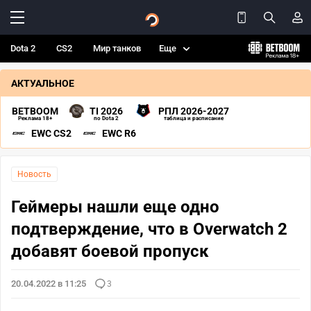
Dota 2
CS2
Мир танков
Еще
АКТУАЛЬНОЕ
BETBOOM
TI 2026
РПЛ 2026-2027
Реклама 18+
по Dota 2
таблица и расписание
EWC CS2
EWC R6
Новость
Геймеры нашли еще одно
подтверждение, что в Overwatch 2
добавят боевой пропуск
20.04.2022 в 11:25
3