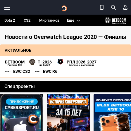
Dota 2
CS2
Мир танков
Еще
Новости о Overwatch League 2020 — Финалы
АКТУАЛЬНОЕ
BETBOOM
TI 2026
РПЛ 2026-2027
Реклама 18+
по Dota 2
таблица и расписание
EWC CS2
EWC R6
Спецпроекты
‹
›