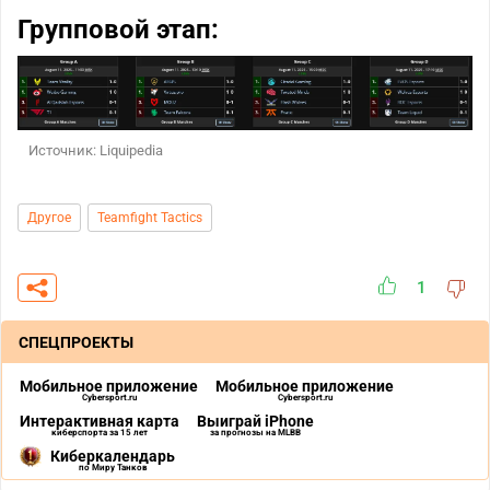
Групповой этап:
Источник: Liquipedia
Другое
Teamfight Tactics
1
СПЕЦПРОЕКТЫ
Мобильное приложение
Мобильное приложение
Cybersport.ru
Cybersport.ru
Интерактивная карта
Выиграй iPhone
киберспорта за 15 лет
за прогнозы на MLBB
Киберкалендарь
по Миру Танков