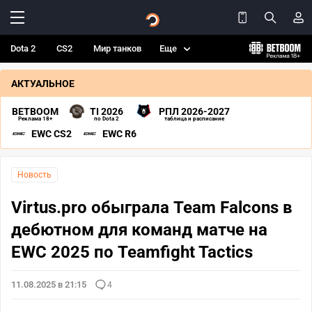
Dota 2
CS2
Мир танков
Еще
АКТУАЛЬНОЕ
BETBOOM
TI 2026
РПЛ 2026-2027
Реклама 18+
по Dota 2
таблица и расписание
EWC CS2
EWC R6
Новость
Virtus.pro обыграла Team Falcons в
дебютном для команд матче на
EWC 2025 по Teamfight Tactics
11.08.2025 в 21:15
4