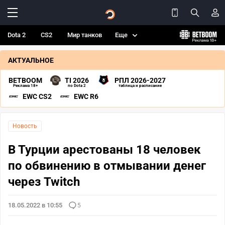
Dota 2
CS2
Мир танков
Еще
АКТУАЛЬНОЕ
BETBOOM
TI 2026
РПЛ 2026-2027
Реклама 18+
по Dota 2
таблица и расписание
EWC CS2
EWC R6
Новость
В Турции арестованы 18 человек
по обвинению в отмывании денег
через Twitch
18.05.2022 в 10:55
5