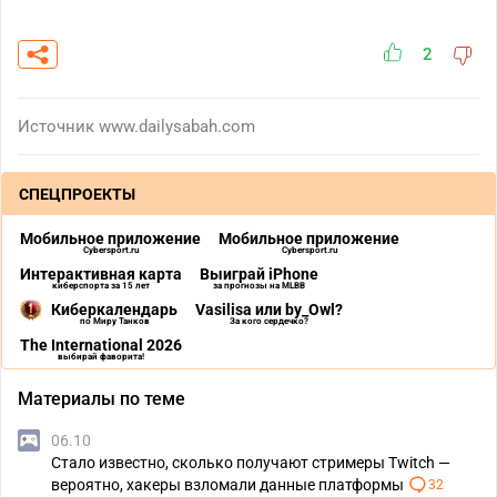
2
Источник
www.dailysabah.com
СПЕЦПРОЕКТЫ
Мобильное приложение
Мобильное приложение
Cybersport.ru
Cybersport.ru
Интерактивная карта
Выиграй iPhone
киберспорта за 15 лет
за прогнозы на MLBB
Киберкалендарь
Vasilisa или by_Owl?
по Миру Танков
За кого сердечко?
The International 2026
выбирай фаворита!
Материалы по теме
06.10
Стало известно, сколько получают стримеры Twitch —
вероятно, хакеры взломали данные платформы
32