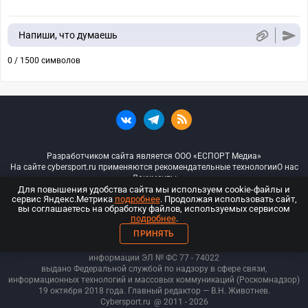
Напиши, что думаешь
0 / 1500 символов
Разработчиком сайта является ООО «ЕСПОРТ Медиа»
На сайте cybersport.ru применяются рекомендательные технологии
О нас
Документы
Для повышения удобства сайта мы используем cookie-файлы и
сервис Яндекс.Метрика
подробнее
. Продолжая использовать сайт,
© ООО «Киберспорт.ру» — Все права защищены
вы соглашаетесь на обработку файлов, используемых сервисом
подробнее
.
18+
ПРИНЯТЬ
ООО «Киберспорт.ру». Свидетельство о регистрации средств массовой
информации ЭЛ № ФС 77 - 74
022
выдано Федеральной службой по надзору в сфере связи,
информационных технологий и массовых коммуникаций (Роскомнадзор)
19 октября 2018 года. Главный редактор — В.Н. Животнев.
Cybersport.ru
@ 2011 - 2026