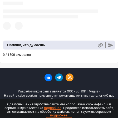
Напиши, что думаешь
0 / 1500 символов
Разработчиком сайта является ООО «ЕСПОРТ Медиа»
На сайте cybersport.ru применяются рекомендательные технологии
О нас
Документы
Для повышения удобства сайта мы используем cookie-файлы и
сервис Яндекс.Метрика
подробнее
. Продолжая использовать сайт,
© ООО «Киберспорт.ру» — Все права защищены
вы соглашаетесь на обработку файлов, используемых сервисом
подробнее
.
18+