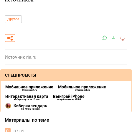
Другое
4
Источник
ria.ru
СПЕЦПРОЕКТЫ
Мобильное приложение
Мобильное приложение
Cybersport.ru
Cybersport.ru
Интерактивная карта
Выиграй iPhone
киберспорта за 15 лет
за прогнозы на MLBB
Киберкалендарь
по Миру Танков
Материалы по теме
07.05