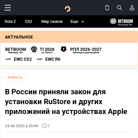
Dota 2
CS2
Мир танков
Еще
АКТУАЛЬНОЕ
BETBOOM
TI 2026
РПЛ 2026-2027
Реклама 18+
по Dota 2
таблица и расписание
EWC CS2
EWC R6
Новость
В России приняли закон для
установки RuStore и других
приложений на устройствах Apple
24.06.2025 в 20:49
5