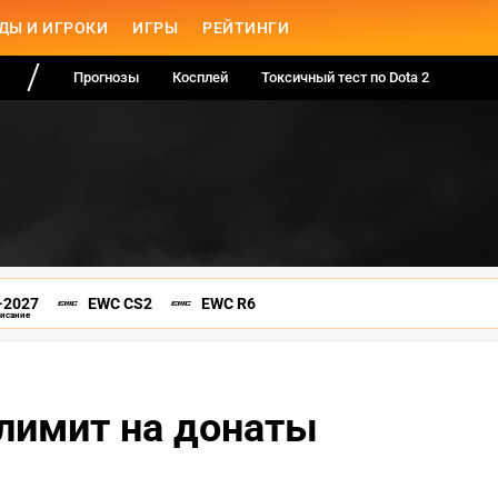
ДЫ И ИГРОКИ
ИГРЫ
РЕЙТИНГИ
Прогнозы
Косплей
Токсичный тест по Dota 2
-2027
EWC CS2
EWC R6
писание
 лимит на донаты