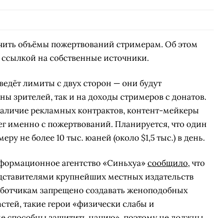
чить объёмы пожертвований стримерам. Об этом
со ссылкой на собственные источники.
ведёт лимиты с двух сторон — они будут
ны зрителей, так и на доходы стримеров с донатов.
 наличие рекламных контрактов, контент-мейкеры
ег именно с пожертвований. Планируется, что один
ру не более 10 тыс. юаней (около $1,5 тыс.) в день.
нформационное агентство «Синьхуа»
сообщило
, что
едставителями крупнейших местных издательств
работчикам запрещено создавать женоподобных
тей, такие герои «физически слабы и
не способны защитить нацию», поэтому не должны