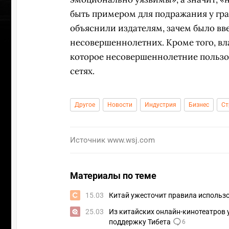
быть примером для подражания у гр
объяснили издателям, зачем было в
несовершеннолетних. Кроме того, в
которое несовершеннолетние пользо
сетях.
Другое
Новости
Индустрия
Бизнес
С
Источник
www.wsj.com
Материалы по теме
УЧАСТВ
15.03
Китай ужесточит правила использ
25.03
Из китайских онлайн-кинотеатров
поддержку Тибета
6