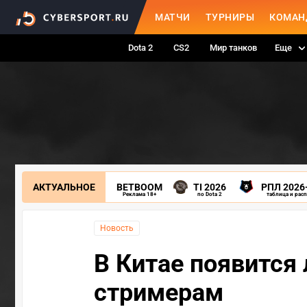
МАТЧИ
ТУРНИРЫ
КОМАН
Dota 2
CS2
Мир танков
Еще
АКТУАЛЬНОЕ
BETBOOM
TI 2026
РПЛ 2026
Реклама 18+
по Dota 2
таблица и рас
Новость
В Китае появится
стримерам