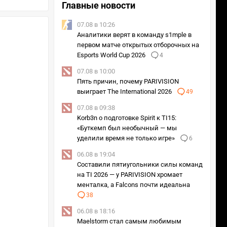
Главные новости
07.08 в 10:26
Аналитики верят в команду s1mple в
первом матче открытых отборочных на
Esports World Cup 2026
4
07.08 в 10:00
Пять причин, почему PARIVISION
выиграет The International 2026
49
07.08 в 09:38
Korb3n о подготовке Spirit к TI15:
«Буткемп был необычный — мы
уделили время не только игре»
6
06.08 в 19:04
Составили пятиугольники силы команд
на TI 2026 — у PARIVISION хромает
менталка, а Falcons почти идеальна
38
06.08 в 18:16
Maelstorm стал самым любимым