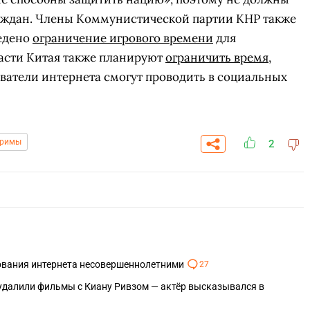
аждан. Члены Коммунистической партии КНР также
ведено
ограничение игрового времени
для
ласти Китая также планируют
ограничить время
,
ватели интернета смогут проводить в социальных
тримы
2
СКАЧАТЬ НА
СК
ОВАТЬ
ЗАБРАТЬ
ANDROID
ования интернета несовершеннолетними
27
 удалили фильмы с Киану Ривзом — актёр высказывался в