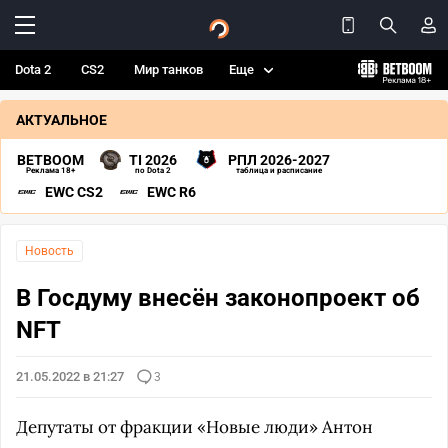
Dota 2
CS2
Мир танков
Еще
АКТУАЛЬНОЕ
BETBOOM
TI 2026
РПЛ 2026-2027
Реклама 18+
по Dota 2
таблица и расписание
EWC CS2
EWC R6
Новость
В Госдуму внесён законопроект об
NFT
21.05.2022 в 21:27
3
Депутаты от фракции «Новые люди» Антон