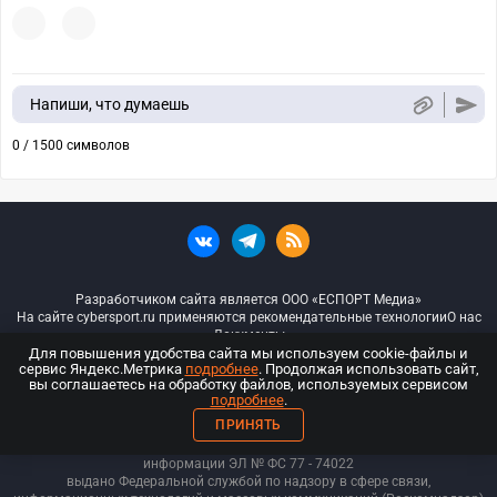
Напиши, что думаешь
0 / 1500 символов
Разработчиком сайта является ООО «ЕСПОРТ Медиа»
На сайте cybersport.ru применяются рекомендательные технологии
О нас
Документы
Для повышения удобства сайта мы используем cookie-файлы и
сервис Яндекс.Метрика
подробнее
. Продолжая использовать сайт,
© ООО «Киберспорт.ру» — Все права защищены
вы соглашаетесь на обработку файлов, используемых сервисом
подробнее
.
18+
ПРИНЯТЬ
ООО «Киберспорт.ру». Свидетельство о регистрации средств массовой
информации ЭЛ № ФС 77 - 74
022
выдано Федеральной службой по надзору в сфере связи,