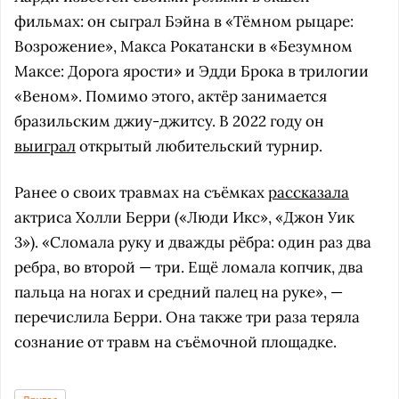
фильмах: он сыграл Бэйна в «Тёмном рыцаре:
Возрожение», Макса Рокатански в «Безумном
Максе: Дорога ярости» и Эдди Брока в трилогии
«Веном». Помимо этого, актёр занимается
бразильским джиу-джитсу. В 2022 году он
выиграл
открытый любительский турнир.
Ранее о своих травмах на съёмках
рассказала
актриса Холли Берри («Люди Икс», «Джон Уик
3»). «Сломала руку и дважды рёбра: один раз два
ребра, во второй — три. Ещё ломала копчик, два
пальца на ногах и средний палец на руке», —
перечислила Берри. Она также три раза теряла
сознание от травм на съёмочной площадке.