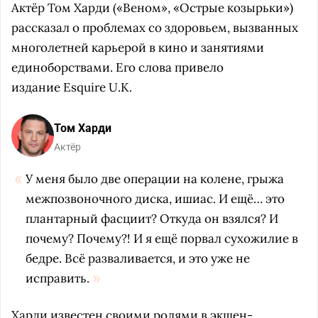
Актёр Том Харди («Веном», «Острые козырьки»)
рассказал о проблемах со здоровьем, вызванных
многолетней карьерой в кино и занятиями
единоборствами. Его слова привело
издание Esquire U.K.
Том Харди
Актёр
У меня было две операции на колене, грыжа
межпозвоночного диска, ишиас. И ещё… это
плантарный фасциит? Откуда он взялся? И
почему? Почему?! И я ещё порвал сухожилие в
бедре. Всё разваливается, и это уже не
исправить.
Харди известен своими ролями в экшен-