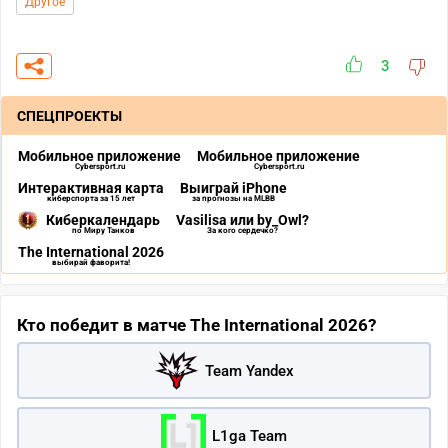
Другое
3
СПЕЦПРОЕКТЫ
Мобильное приложение
Мобильное приложение
Cybersport.ru
Cybersport.ru
Интерактивная карта
Выиграй iPhone
киберспорта за 15 лет
за прогнозы на MLBB
Киберкалендарь
Vasilisa или by_Owl?
по Миру Танков
За кого сердечко?
The International 2026
выбирай фаворита!
Кто победит в матче The International 2026?
Team Yandex
L1ga Team