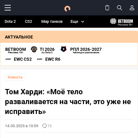
Dota 2
CS2
Мир танков
Еще
АКТУАЛЬНОЕ
BETBOOM
TI 2026
РПЛ 2026-2027
Реклама 18+
по Dota 2
таблица и расписание
EWC CS2
EWC R6
Новость
Том Харди: «Моё тело
разваливается на части, это уже не
исправить»
14.05.2025 в 10:59
15