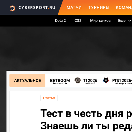
МАТЧИ
ТУРНИРЫ
КОМАН
Dota 2
CS2
Мир танков
Еще
АКТУАЛЬНОЕ
BETBOOM
TI 2026
РПЛ 2026
Реклама 18+
по Dota 2
таблица и рас
Статья
Тест в честь дня 
Знаешь ли ты ред