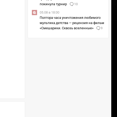
покинула турнир
10
05.08 в 18:00
Полтора часа уничтожения любимого
мультика детства — рецензия на фильм
«Смешарики. Сквозь вселенные»
9