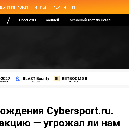
ДЫ И ИГРОКИ
ИГРЫ
РЕЙТИНГИ
Прогнозы
Косплей
Токсичный тест по Dota 2
-2027
BLAST Bounty
BETBOOM SB
писание
по CS2
по Dota 2
рождения Cybersport.ru.
акцию — угрожал ли нам