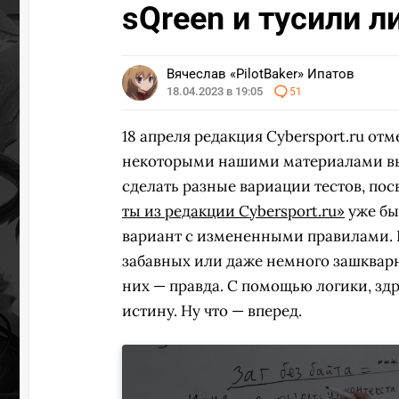
sQreen и тусили л
УЧАСТВ
Вячеслав «PilotBaker» Ипатов
18.04.2023 в 19:05
51
18 апреля редакция Cybersport.ru от
некоторыми нашими материалами вы 
сделать разные вариации тестов, по
ты из редакции Cybersport.ru»
уже бы
вариант с измененными правилами. В
забавных или даже немного зашкварн
них — правда. С помощью логики, зд
истину. Ну что — вперед.