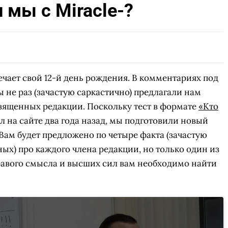
и мы с Miracle-?
СКАЧАТЬ НА
СК
ОВАТЬ
ЗАБРАТЬ
ANDROID
мечает свой 12-й день рождения. В комментариях под
не раз (зачастую саркастично) предлагали нам
священных редакции. Поскольку тест в формате
«Кто
л на сайте два года назад, мы подготовили новый
ам будет предложено по четыре факта (зачастую
ых) про каждого члена редакции, но только один из
равого смысла и высших сил вам необходимо найти