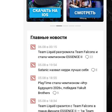
АЧАТЬ НА
СМОТРЕТЬ
УЧАСТВОВАТЬ
IOS
Главные новости
06.08 в 00:15
Team Liquid разгромила Team Falcons и
стала чемпионом ESSENCE II
22
05.08 в 19:54
Satanic назвал керри лучше себя
8
05.08 в 18:55
PlayTime стала чемпионом «Игр
Будущего 2026», победив Yakult
Brothers
9
05.08 в 18:34
Team Liquid сразится с Team Falcons в
гранд-финале ESSENCE II — 1w Team