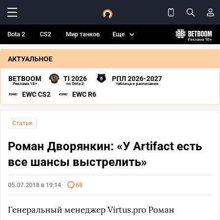
Dota 2
CS2
Мир танков
Еще
АКТУАЛЬНОЕ
BETBOOM
TI 2026
РПЛ 2026-2027
Реклама 18+
по Dota 2
таблица и расписание
EWC CS2
EWC R6
Статья
Роман Дворянкин: «У Artifact есть
все шансы выстрелить»
05.07.2018 в 19:14
68
Генеральный менеджер Virtus.pro Роман