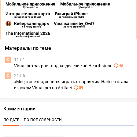
Мобильное приложение
Мобильное приложение
Cybersport.ru
Cybersport.ru
Интерактивная карта
Выиграй iPhone
киберспорта за 15 лет
за прогнозы на MLBB
Киберкалендарь
Vasilisa или by_Owl?
по Миру Танков
За кого сердечко?
The International 2026
выбирай фаворита!
Материалы по теме
11.01
Virtus.pro закроет подразделение по Hearthstone
46
21.06
«Мне, конечно, хочется играть с парнями». Harleen стала
игроком Virtus.pro по Artifact
59
Комментарии
ПО ДАТЕ
ПО ПОПУЛЯРНОСТИ