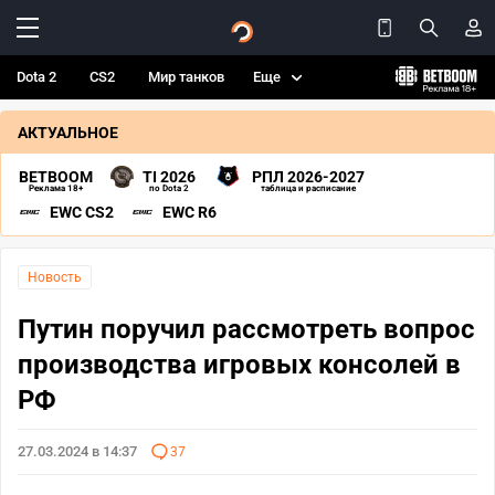
Dota 2
CS2
Мир танков
Еще
АКТУАЛЬНОЕ
BETBOOM
TI 2026
РПЛ 2026-2027
Реклама 18+
по Dota 2
таблица и расписание
EWC CS2
EWC R6
Новость
Путин поручил рассмотреть вопрос
производства игровых консолей в
РФ
27.03.2024 в 14:37
37