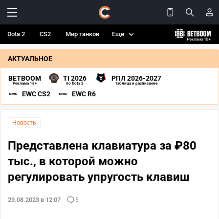
Dota 2
CS2
Мир танков
Еще
АКТУАЛЬНОЕ
BETBOOM
TI 2026
РПЛ 2026-2027
Реклама 18+
по Dota 2
таблица и расписание
EWC CS2
EWC R6
Новость
Представлена клавиатура за ₽80
тыс., в которой можно
регулировать упругость клавиш
29.08.2023 в 12:07
5