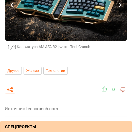
1/4
Клавиатура AM AFA R2 | Фото: TechCrunch
Другое
Железо
Технологии
0
Источник
techcrunch.com
СПЕЦПРОЕКТЫ