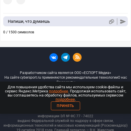
Напиши, что думаешь
0 / 1500 символов
Разработчиком сайта является ООО «ЕСПОРТ Медиа»
На сайте cybersport.ru применяются рекомендательные технологии
О нас
Документы
Для повышения удобства сайта мы используем cookie-файлы и
сервис Яндекс.Метрика
подробнее
. Продолжая использовать сайт,
© ООО «Киберспорт.ру» — Все права защищены
вы соглашаетесь на обработку файлов, используемых сервисом
подробнее
.
18+
ПРИНЯТЬ
ООО «Киберспорт.ру». Свидетельство о регистрации средств массовой
информации ЭЛ № ФС 77 - 74
022
выдано Федеральной службой по надзору в сфере связи,
информационных технологий и массовых коммуникаций (Роскомнадзор)
19 октября 2018 года. Главный редактор — В.Н. Животнев.