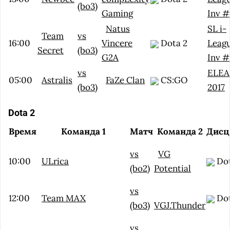
(bo3)
Gaming
Inv #
Natus
SL i-
Team
vs
16:00
Vincere
Dota 2
Leag
Secret
(bo3)
G2A
Inv #
vs
ELE
05:00
Astralis
FaZe Clan
CS:GO
(bo3)
2017
Dota 2
Время
Команда 1
Матч
Команда 2
Дисц
vs
VG
10:00
ULrica
Dot
(bo2)
Potential
vs
12:00
Team MAX
Dot
(bo3)
VGJ.Thunder
vs