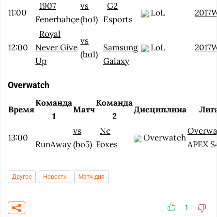
1907
vs
G2
11:00
LoL
2017
Fenerbahçe
(bo1)
Esports
Royal
vs
12:00
Never Give
Samsung
LoL
2017
(bo1)
Up
Galaxy
Overwatch
Команда
Команда
Время
Матч
Дисциплина
Лиг
1
2
vs
Nc
Overwa
13:00
Overwatch
RunAway
(bo5)
Foxes
APEX S
Другое
Новости
Матч дня
1