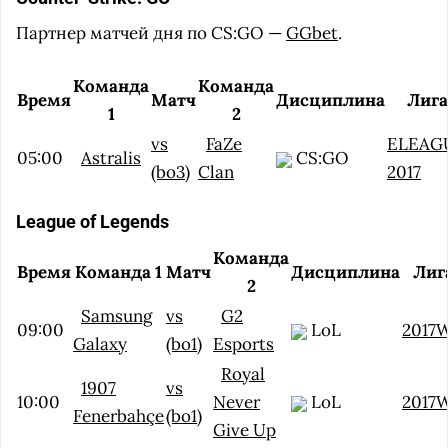
Партнер матчей дня по CS:GO —
GGbet
.
Команда
Команда
Время
Матч
Дисциплина
Лига
1
2
vs
FaZe
ELEAG
05:00
Astralis
CS:GO
(bo3)
Clan
2017
League of Legends
Команда
Время
Команда 1
Матч
Дисциплина
Лиг
2
Samsung
vs
G2
09:00
LoL
2017
Galaxy
(bo1)
Esports
Royal
1907
vs
10:00
Never
LoL
2017
Fenerbahçe
(bo1)
Give Up