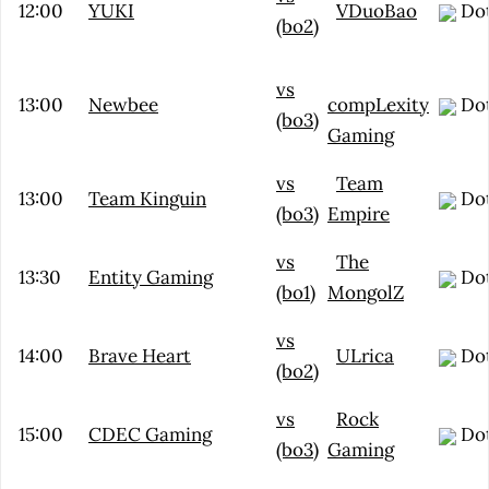
12:00
YUKI
VDuoBao
Dot
(bo2)
vs
13:00
Newbee
compLexity
Dot
(bo3)
Gaming
vs
Team
13:00
Team Kinguin
Dot
(bo3)
Empire
vs
The
13:30
Entity Gaming
Dot
(bo1)
MongolZ
vs
14:00
Brave Heart
ULrica
Dot
(bo2)
vs
Rock
15:00
CDEC Gaming
Dot
(bo3)
Gaming