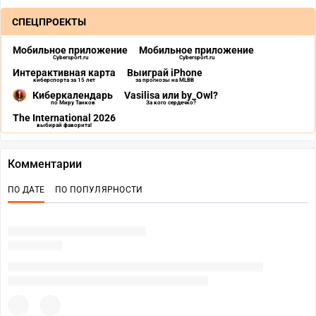
СПЕЦПРОЕКТЫ
Мобильное приложение
Мобильное приложение
Cybersport.ru
Cybersport.ru
Интерактивная карта
Выиграй iPhone
киберспорта за 15 лет
за прогнозы на MLBB
Киберкалендарь
Vasilisa или by_Owl?
по Миру Танков
За кого сердечко?
The International 2026
выбирай фаворита!
Комментарии
ПО ДАТЕ
ПО ПОПУЛЯРНОСТИ