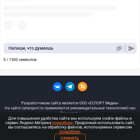
Напиши, что думаешь
0 / 1500 символов
Разработчиком сайта является ООО «ЕСПОРТ Медиа»
На сайте cybersport.ru применяются рекомендательные технологии
О нас
Документы
Для повышения удобства сайта мы используем cookie-файлы и
сервис Яндекс.Метрика
подробнее
. Продолжая использовать сайт,
© ООО «Киберспорт.ру» — Все права защищены
вы соглашаетесь на обработку файлов, используемых сервисом
подробнее
.
18+
ПРИНЯТЬ