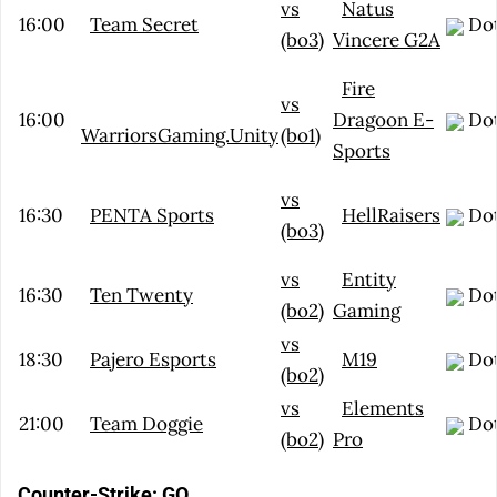
vs
Natus
16:00
Team Secret
Dot
(bo3)
Vincere G2A
Fire
vs
16:00
Dragoon E-
Dot
WarriorsGaming.Unity
(bo1)
Sports
vs
16:30
PENTA Sports
HellRaisers
Dot
(bo3)
vs
Entity
16:30
Ten Twenty
Dot
(bo2)
Gaming
vs
18:30
Pajero Esports
M19
Dot
(bo2)
vs
Elements
21:00
Team Doggie
Dot
(bo2)
Pro
Counter-Strike: GO