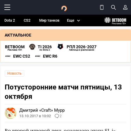
Dota 2
CS2
Мир танков
Еще
АКТУАЛЬНОЕ
BETBOOM
TI 2026
РПЛ 2026-2027
Реклама 18+
по Dota 2
таблица и расписание
EWC CS2
EWC R6
Новость
Потусторонние матчи пятницы, 13
октября
Дмитрий «Craft» Мурр
13.10.2017 в 10:02
2
Во второй игровой день основного этапа
SL i-