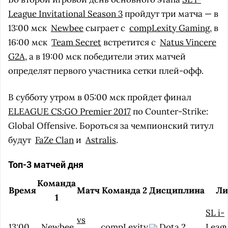
League Invitational Season 3
пройдут три матча — в
13:00 мск
Newbee
сыграет с
compLexity Gaming
, в
16:00 мск
Team Secret
встретится с
Natus Vincere
G2A
, а в 19:00 мск победители этих матчей
определят первого участника сетки плей-офф.
В субботу утром в 05:00 мск пройдет финал
ELEAGUE CS:GO Premier 2017
по Counter-Strike:
Global Offensive. Бороться за чемпионский титул
будут
FaZe Clan
и
Astralis
.
Топ-3 матчей дня
Команда
Время
Матч
Команда 2
Дисциплина
Ли
1
SL i-
vs
13:00
Newbee
compLexity
Dota 2
Leag