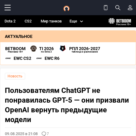
Dota 2
CS2
Мир танков
Еще
АКТУАЛЬНОЕ
BETBOOM
TI 2026
РПЛ 2026-2027
Реклама 18+
по Dota 2
таблица и расписание
EWC CS2
EWC R6
Новость
Пользователям ChatGPT не
понравилась GPT-5 — они призвали
OpenAI вернуть предыдущие
модели
09.08.2025 в 21:08
7