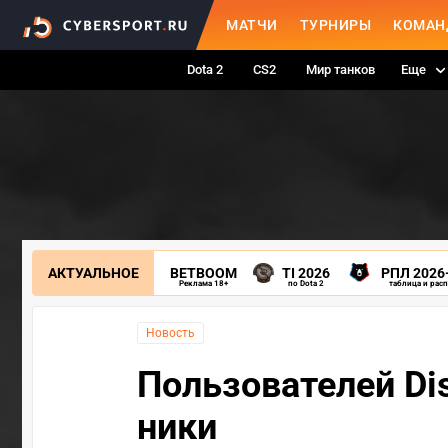
МАТЧИ
ТУРНИРЫ
КОМАН
Dota 2
CS2
Мир танков
Еще
АКТУАЛЬНОЕ
BETBOOM
TI 2026
РПЛ 2026
Реклама 18+
по Dota 2
таблица и рас
Новость
Пользователей Di
ники