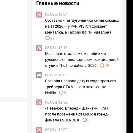
Главные новости
06.08 в 19:04
Составили пятиугольники силы команд
на TI 2026 — у PARIVISION хромает
менталка, а Falcons почти идеальна
28
06.08 в 18:16
Maelstorm стал самым любимым
русскоязычным кастером официальной
студии The International 2026
49
06.08 в 15:03
Rockstar назвала дату выхода третьего
трейлера GTA VI — его покажут на
Netflix
9
06.08 в 12:32
«Неважно. Впереди Шанхай» — ATF
после поражения от Liquid в гранд-
финале ESSENCE II
6
06.08 в 12:00