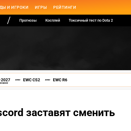
ДЫ И ИГРОКИ
ИГРЫ
РЕЙТИНГИ
Прогнозы
Косплей
Токсичный тест по Dota 2
-2027
EWC CS2
EWC R6
писание
scord заставят сменить