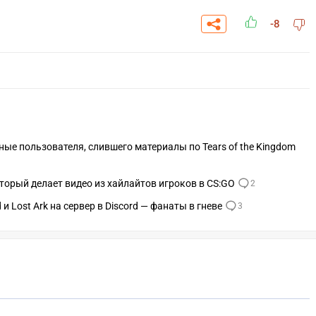
-8
нные пользователя, слившего материалы по Tears of the Kingdom
который делает видео из хайлайтов игроков в CS:GO
2
 Lost Ark на сервер в Discord — фанаты в гневе
3