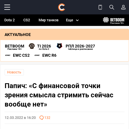
Dota 2
CS2
Мир танков
Еще
АКТУАЛЬНОЕ
BETBOOM
TI 2026
РПЛ 2026-2027
Реклама 18+
по Dota 2
таблица и расписание
EWC CS2
EWC R6
Новость
Папич: «С финансовой точки
зрения смысла стримить сейчас
вообще нет»
12.03.2022 в 16:20
132