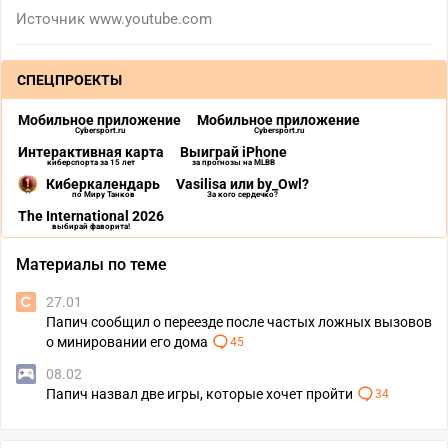
Источник
www.youtube.com
СПЕЦПРОЕКТЫ
Мобильное приложение
Мобильное приложение
Cybersport.ru
Cybersport.ru
Интерактивная карта
Выиграй iPhone
киберспорта за 15 лет
за прогнозы на MLBB
Киберкалендарь
Vasilisa или by_Owl?
по Миру Танков
За кого сердечко?
The International 2026
выбирай фаворита!
Материалы по теме
27.01
Папич сообщил о переезде после частых ложных вызовов
о минировании его дома
45
08.02
Папич назвал две игры, которые хочет пройти
34