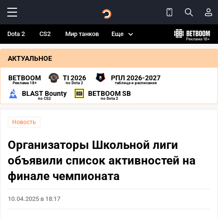
Dota 2
CS2
Мир танков
Еще
АКТУАЛЬНОЕ
BETBOOM
TI 2026
РПЛ 2026-2027
Реклама 18+
по Dota 2
таблица и расписание
BLAST Bounty
BETBOOM SB
по CS2
по Dota 2
Новость
Организаторы Школьной лиги
объявили список активностей на
финале чемпионата
10.04.2025 в 18:17