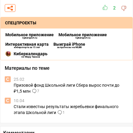
2
СПЕЦПРОЕКТЫ
Мобильное приложение
Мобильное приложение
Cybersport.ru
Cybersport.ru
Интерактивная карта
Выиграй iPhone
киберспорта за 15 лет
за прогнозы на MLBB
Киберкалендарь
по Миру Танков
Материалы по теме
25.02
Призовой фонд Школьной лиги Сбера вырос почти до
₽1,5 млн
7
10.04
Стали известны результаты жеребьевки финального
этапа Школьной лиги
1
Комментарии