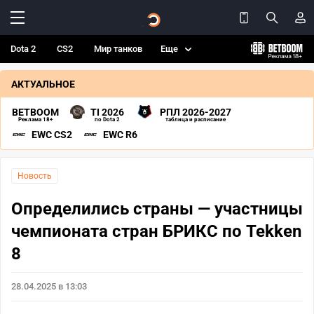
Dota 2
CS2
Мир танков
Еще
АКТУАЛЬНОЕ
BETBOOM
TI 2026
РПЛ 2026-2027
Реклама 18+
по Dota 2
таблица и расписание
EWC CS2
EWC R6
Новость
Определились страны — участницы
чемпионата стран БРИКС по Tekken
8
28.04.2025 в 13:03