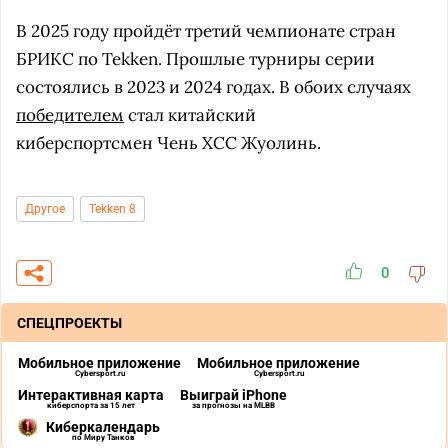
В 2025 году пройдёт третий чемпионате стран
БРИКС по Tekken. Прошлые турниры серии
состоялись в 2023 и 2024 годах. В обоих случаях
победителем
стал китайский
киберспортсмен Чень XCC Жуолинь.
Другое
Tekken 8
0
СПЕЦПРОЕКТЫ
Мобильное приложение
Мобильное приложение
Cybersport.ru
Cybersport.ru
Интерактивная карта
Выиграй iPhone
киберспорта за 15 лет
за прогнозы на MLBB
Киберкалендарь
по Миру Танков