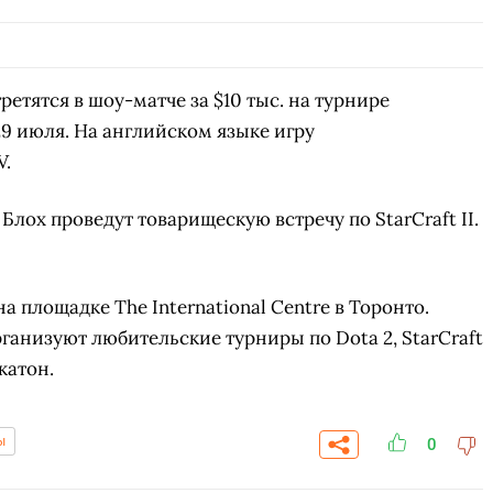
третятся в шоу-матче за $10 тыс. на турнире
29 июля. На английском языке игру
V.
Блох проведут товарищескую встречу по StarCraft II.
на площадке The International Centre в Торонто.
анизуют любительские турниры по Dota 2, StarCraft
акатон.
ы
0