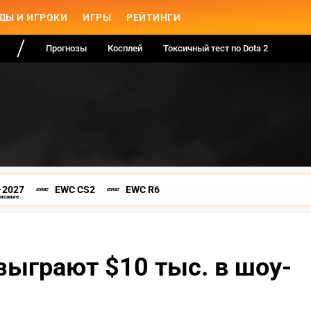
ДЫ И ИГРОКИ
ИГРЫ
РЕЙТИНГИ
Прогнозы
Косплей
Токсичный тест по Dota 2
-2027
EWC CS2
EWC R6
писание
зыграют $10 тыс. в шоу-