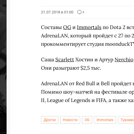
21.07.2018 в 01:00
4
Составы
OG
и
Immortals
по Dota 2 вс
AdrenaLAN, который пройдет с 27 по 
прокомментирует студия moonduckT
Саша
Scarlett
Хостин и Артур
Nerchio
Они разыграют $2,5 тыс.
AdrenaLAN от Red Bull и Bell пройдет 
Помимо шоу-матчей на фестивале орг
II, League of Legends и FIFA, а также х
Другое
Новости
OG
Immortals
Турнир