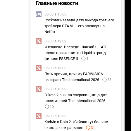
Главные новости
06.08 в 15:03
Rockstar назвала дату выхода третьего
трейлера GTA VI — его покажут на
Netflix
06.08 в 12:32
«Неважно. Впереди Шанхай» — ATF
после поражения от Liquid в гранд-
финале ESSENCE II
4
06.08 в 12:00
Пять причин, почему PARIVISION
выиграет The International 2026
23
06.08 в 10:39
В Dota 2 вышла сокровищница для
посетителей The International 2026
10
06.08 в 10:38
Korb3n о Dota 2: «Сейчас тут больше
скилла, чем раньше»
31