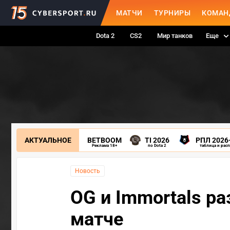
МАТЧИ
ТУРНИРЫ
КОМАН
Dota 2
CS2
Мир танков
Еще
АКТУАЛЬНОЕ
BETBOOM
TI 2026
РПЛ 2026
Реклама 18+
по Dota 2
таблица и рас
Новость
OG и Immortals ра
матче