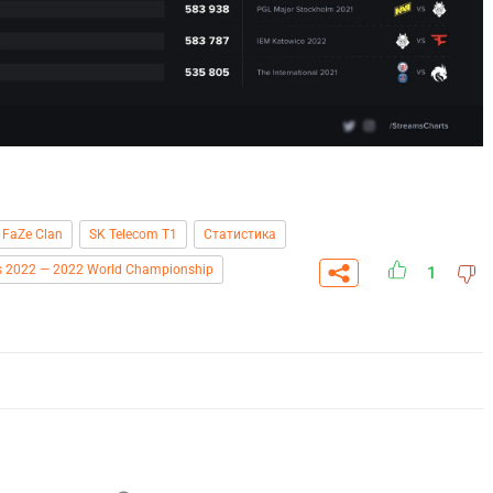
FaZe Clan
SK Telecom T1
Статистика
s 2022 — 2022 World Championship
1