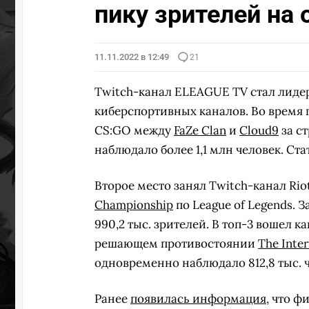
пику зрителей на 
11.11.2022 в 12:49
21
Twitch-канал ELEAGUE TV стал лидер
киберспортивных каналов. Во время
CS:GO между
FaZe Clan
и
Cloud9
за с
наблюдало более 1,1 млн человек. Ста
Второе место занял Twitch-канал R
Championship
по League of Legends.
990,2 тыс. зрителей. В топ-3 вошел к
решающем противостоянии
The Inter
одновременно наблюдало 812,8 тыс. ч
Ранее
появилась информация
, что 