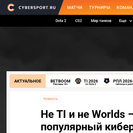
МАТЧИ
ТУРНИРЫ
КОМАН
Dota 2
CS2
Мир танков
Еще
АКТУАЛЬНОЕ
BETBOOM
TI 2026
РПЛ 2026
Реклама 18+
по Dota 2
таблица и рас
Новость
Не TI и не Worlds
популярный кибе