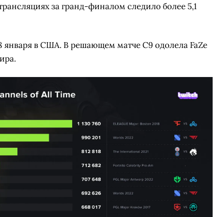
 трансляциях за гранд-финалом следило более 5,1
28 января в США. В решающем матче C9 одолела FaZe
ира.
СКАЧАТЬ НА
СК
ЙТИ
ВЫБРАТЬ
ANDROID