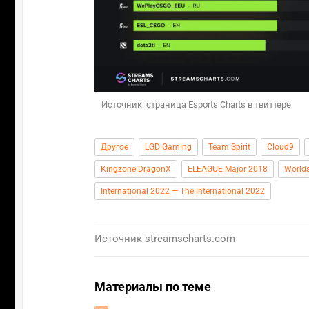
Источник: страница Esports Charts в твиттере
Другое
LGD Gaming
Team Spirit
Cloud9
Kingzone DragonX
ELEAGUE Major 2018
World
International 2022 — The International 2022
Источник
streamscharts.com
Материалы по теме