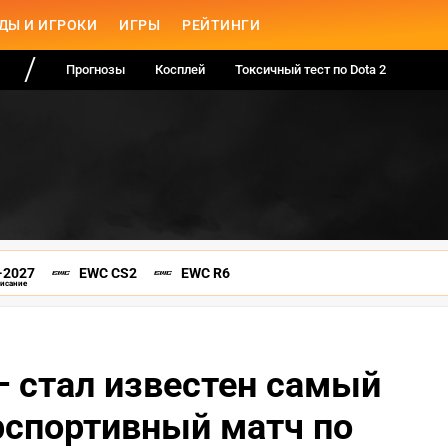
ДЫ И ИГРОКИ
ИГРЫ
РЕЙТИНГИ
Прогнозы
Косплей
Токсичный тест по Dota 2
-2027
EWC CS2
EWC R6
писание
 — стал известен самый
рспортивный матч по