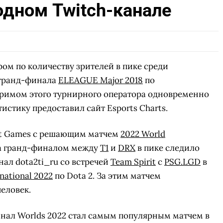
одном Twitch-канале
ом по количеству зрителей в пике среди
 гранд-финала
ELEAGUE Major 2018
по
тримом этого турнирного оператора одновременно
тистику предоставил сайт Esports Charts.
iot Games с решающим матчем
2022 World
 За гранд-финалом между
T1
и
DRX
в пике следило
анал dota2ti_ru со встречей
Team Spirit
с
PSG.LGD
в
national 2022
по Dota 2. За этим матчем
еловек.
финал Worlds 2022 стал самым популярным матчем в