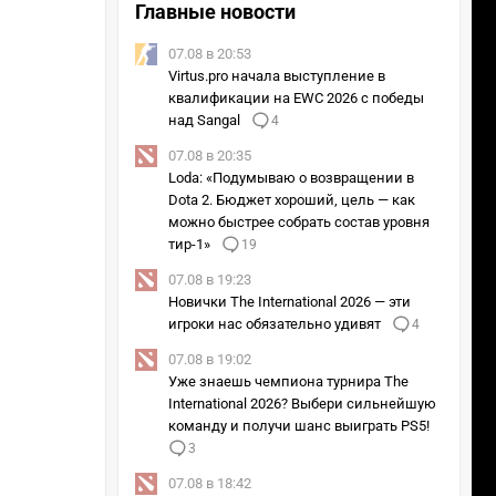
Главные новости
07.08 в 20:53
Virtus.pro начала выступление в
квалификации на EWC 2026 с победы
над Sangal
4
07.08 в 20:35
Loda: «Подумываю о возвращении в
Dota 2. Бюджет хороший, цель — как
можно быстрее собрать состав уровня
тир-1»
19
07.08 в 19:23
Новички The International 2026 — эти
игроки нас обязательно удивят
4
07.08 в 19:02
Уже знаешь чемпиона турнира The
International 2026? Выбери сильнейшую
команду и получи шанс выиграть PS5!
3
07.08 в 18:42