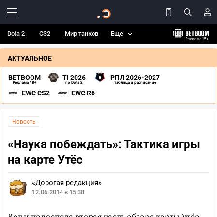
Dota 2
CS2
Мир танков
Еще
АКТУАЛЬНОЕ
BETBOOM
TI 2026
РПЛ 2026-2027
Реклама 18+
по Dota 2
таблица и расписание
EWC CS2
EWC R6
Новость
«Наука побеждать»: Тактика игры
на карте Утёс
«Дорогая редакция»
12.06.2014 в 15:38
Вот и подоспела вторая часть обзора карты Утёс