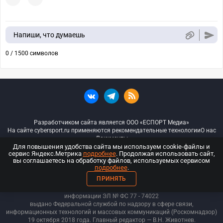
Напиши, что думаешь
0 / 1500 символов
Разработчиком сайта является ООО «ЕСПОРТ Медиа»
На сайте cybersport.ru применяются рекомендательные технологии
О нас
Документы
Для повышения удобства сайта мы используем cookie-файлы и
сервис Яндекс.Метрика
подробнее
. Продолжая использовать сайт,
© ООО «Киберспорт.ру» — Все права защищены
вы соглашаетесь на обработку файлов, используемых сервисом
подробнее
.
18+
ПРИНЯТЬ
ООО «Киберспорт.ру». Свидетельство о регистрации средств массовой
информации ЭЛ № ФС 77 - 74
022
выдано Федеральной службой по надзору в сфере связи,
информационных технологий и массовых коммуникаций (Роскомнадзор)
19 октября 2018 года. Главный редактор — В.Н. Животнев.