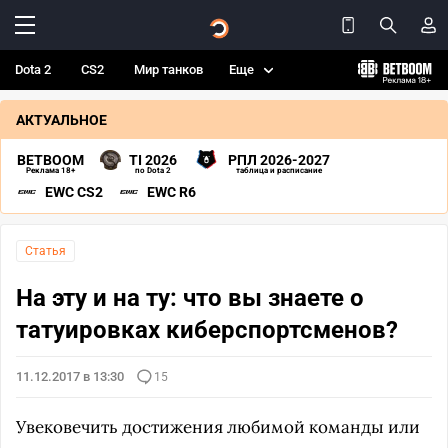
Dota 2
CS2
Мир танков
Еще
АКТУАЛЬНОЕ
BETBOOM
TI 2026
РПЛ 2026-2027
Реклама 18+
по Dota 2
таблица и расписание
EWC CS2
EWC R6
Статья
На эту и на ту: что вы знаете о
татуировках киберспортсменов?
11.12.2017 в 13:30
15
Увековечить достижения любимой команды или