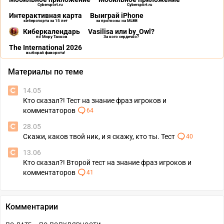
Cybersport.ru
Cybersport.ru
Интерактивная карта
Выиграй iPhone
киберспорта за 15 лет
за прогнозы на MLBB
Киберкалендарь
Vasilisa или by_Owl?
по Миру Танков
За кого сердечко?
The International 2026
выбирай фаворита!
Материалы по теме
14.05
Кто сказал?! Тест на знание фраз игроков и
комментаторов
64
28.05
Скажи, каков твой ник, и я скажу, кто ты. Тест
40
13.06
Кто сказал?! Второй тест на знание фраз игроков и
комментаторов
41
Комментарии