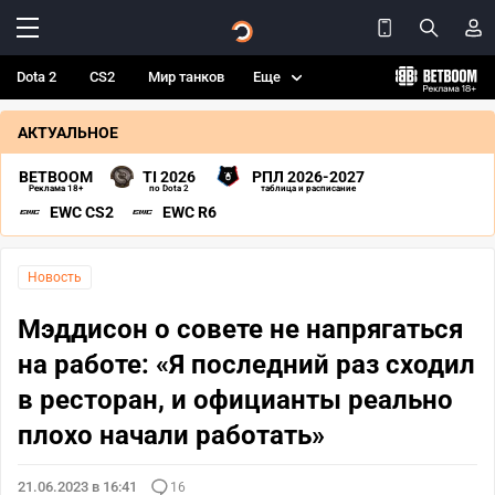
Dota 2
CS2
Мир танков
Еще
АКТУАЛЬНОЕ
BETBOOM
TI 2026
РПЛ 2026-2027
Реклама 18+
по Dota 2
таблица и расписание
EWC CS2
EWC R6
Новость
Мэддисон о совете не напрягаться
на работе: «Я последний раз сходил
в ресторан, и официанты реально
плохо начали работать»
21.06.2023 в 16:41
16