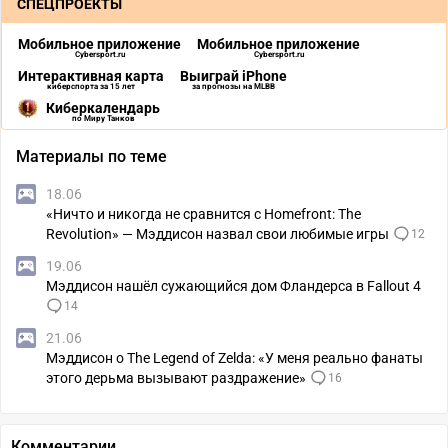
СПЕЦПРОЕКТЫ
Мобильное приложение
Мобильное приложение
Cybersport.ru
Cybersport.ru
Интерактивная карта
Выиграй iPhone
киберспорта за 15 лет
за прогнозы на MLBB
Киберкалендарь
по Миру Танков
Материалы по теме
18.06
«Ничто и никогда не сравнится с Homefront: The
Revolution» — Мэддисон назвал свои любимые игры
12
19.06
Мэддисон нашёл сужающийся дом Фландерса в Fallout 4
14
21.06
Мэддисон о The Legend of Zelda: «У меня реально фанаты
этого дерьма вызывают раздражение»
16
Комментарии