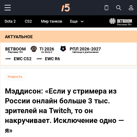
Dota 2
CS2
Мир танков
Еще
АКТУАЛЬНОЕ
BETBOOM
TI 2026
РПЛ 2026-2027
Реклама 18+
по Dota 2
таблица и расписание
EWC CS2
EWC R6
Новость
Мэддисон: «Если у стримера из
России онлайн больше 3 тыс.
зрителей на Twitch, то он
накручивает. Исключение одно —
я»