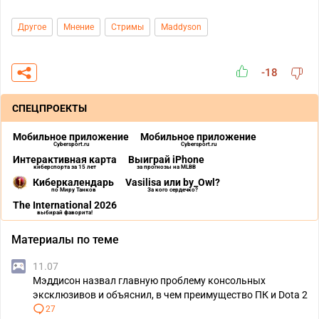
Другое
Мнение
Стримы
Maddyson
-18
СПЕЦПРОЕКТЫ
Мобильное приложение
Мобильное приложение
Cybersport.ru
Cybersport.ru
Интерактивная карта
Выиграй iPhone
киберспорта за 15 лет
за прогнозы на MLBB
Киберкалендарь
Vasilisa или by_Owl?
по Миру Танков
За кого сердечко?
The International 2026
выбирай фаворита!
Материалы по теме
11.07
Мэддисон назвал главную проблему консольных
эксклюзивов и объяснил, в чем преимущество ПК и Dota 2
27