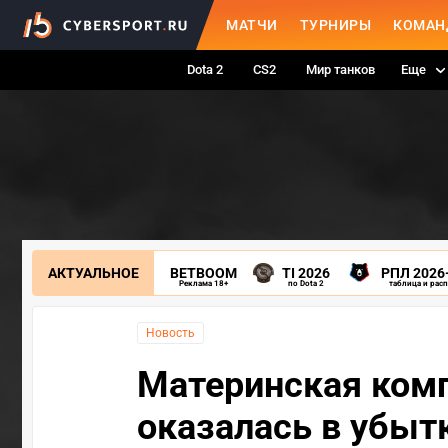
МАТЧИ
ТУРНИРЫ
КОМАН
Dota 2
CS2
Мир танков
Еще
АКТУАЛЬНОЕ
BETBOOM
TI 2026
РПЛ 2026
Реклама 18+
по Dota 2
таблица и рас
Новость
Материнская комп
оказалась в убыт