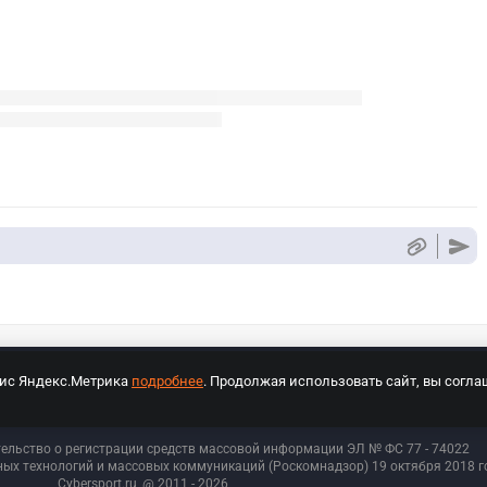
вис Яндекс.Метрика
подробнее
. Продолжая использовать сайт, вы согла
СПОРТ Медиа»
На сайте cybersport.ru применяются рекомендательные техноло
тельство о регистрации средств массовой информации ЭЛ № ФС 77 - 74
022
ых технологий и массовых коммуникаций (Роскомнадзор) 19 октября 2018 го
Cybersport.ru
@ 2011 - 2026