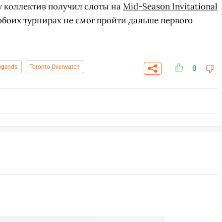
му коллектив получил слоты на
Mid-Season Invitational
 обоих турнирах не смог пройти дальше первого
egends
Toronto Overwatch
0
СК
УЧАСТВОВАТЬ
ЗАБРАТЬ
A