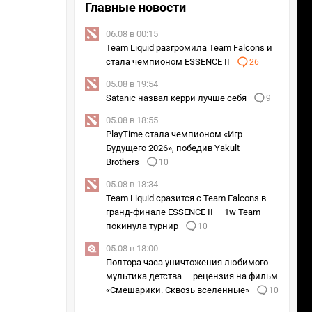
Главные новости
06.08 в 00:15
Team Liquid разгромила Team Falcons и
стала чемпионом ESSENCE II
26
05.08 в 19:54
Satanic назвал керри лучше себя
9
05.08 в 18:55
PlayTime стала чемпионом «Игр
Будущего 2026», победив Yakult
Brothers
10
05.08 в 18:34
Team Liquid сразится с Team Falcons в
гранд-финале ESSENCE II — 1w Team
покинула турнир
10
05.08 в 18:00
Полтора часа уничтожения любимого
мультика детства — рецензия на фильм
«Смешарики. Сквозь вселенные»
10