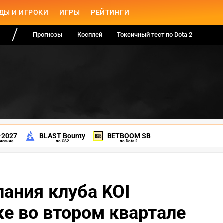
ДЫ И ИГРОКИ
ИГРЫ
РЕЙТИНГИ
Прогнозы
Косплей
Токсичный тест по Dota 2
-2027
BLAST Bounty
BETBOOM SB
писание
по CS2
по Dota 2
ания клуба KOI
ке во втором квартале