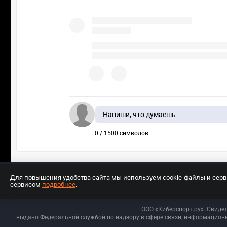
Напиши, что думаешь
0 / 1500 символов
Для повышения удобства сайта мы используем cookie-файлы и сер
сервисом
подробнее
.
Разработчиком сайта является ООО «Е
ООО «Киберспорт.ру». Свиде
выдано Федеральной службой по надзору в сфере связи, информационн