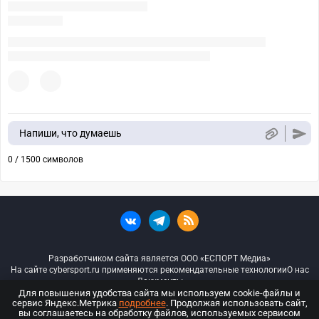
Напиши, что думаешь
0 / 1500 символов
Разработчиком сайта является ООО «ЕСПОРТ Медиа»
На сайте cybersport.ru применяются рекомендательные технологии
О нас
Документы
Для повышения удобства сайта мы используем cookie-файлы и
сервис Яндекс.Метрика
подробнее
. Продолжая использовать сайт,
© ООО «Киберспорт.ру» — Все права защищены
вы соглашаетесь на обработку файлов, используемых сервисом