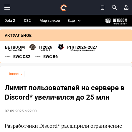
Dota 2
CS2
Мир танков
Еще
АКТУАЛЬНОЕ
BETBOOM
TI 2026
РПЛ 2026-2027
Реклама 18+
по Dota 2
таблица и расписание
EWC CS2
EWC R6
Новость
Лимит пользователей на сервере в
Discord* увеличился до 25 млн
07.09.2025 в 22:00
Разработчики Discord* расширили ограничение