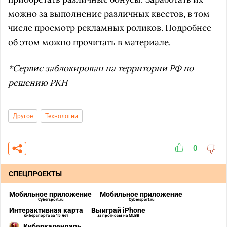
можно за выполнение различных квестов, в том
числе просмотр рекламных роликов. Подробнее
об этом можно прочитать в
материале
.
*Сервис заблокирован на территории РФ по
решению РКН
Другое
Технологии
0
СПЕЦПРОЕКТЫ
Мобильное приложение
Мобильное приложение
Cybersport.ru
Cybersport.ru
Интерактивная карта
Выиграй iPhone
киберспорта за 15 лет
за прогнозы на MLBB
Киберкалендарь