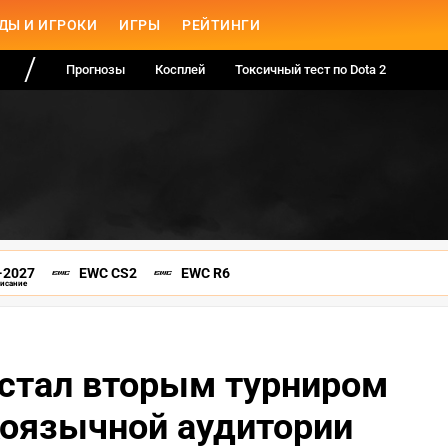
ДЫ И ИГРОКИ
ИГРЫ
РЕЙТИНГИ
Прогнозы
Косплей
Токсичный тест по Dota 2
-2027
EWC CS2
EWC R6
писание
стал вторым турниром
коязычной аудитории