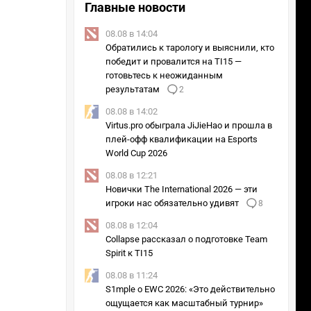
Главные новости
08.08 в 14:04
Обратились к тарологу и выяснили, кто
победит и провалится на TI15 —
готовьтесь к неожиданным
результатам
2
08.08 в 14:02
Virtus.pro обыграла JiJieHao и прошла в
плей-офф квалификации на Esports
World Cup 2026
08.08 в 12:21
Новички The International 2026 — эти
игроки нас обязательно удивят
8
08.08 в 12:04
Collapse рассказал о подготовке Team
Spirit к TI15
08.08 в 11:24
S1mple о EWC 2026: «Это действительно
ощущается как масштабный турнир»