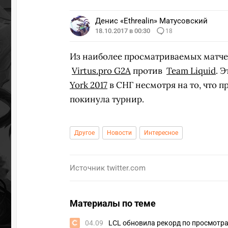
Денис «Ethrealin» Матусовский
18.10.2017 в 00:30
18
Из наиболее просматриваемых матчей
Virtus.pro G2A
против
Team Liquid
. 
York 2017
в СНГ несмотря на то, что п
покинула турнир.
Другое
Новости
Интересное
Источник
twitter.com
Материалы по теме
04.09
LCL обновила рекорд по просмотр