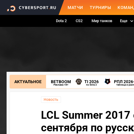
МАТЧИ
ТУРНИРЫ
КОМАН
Dota 2
CS2
Мир танков
Еще
АКТУАЛЬНОЕ
BETBOOM
TI 2026
РПЛ 2026
Реклама 18+
по Dota 2
таблица и рас
Новость
LCL Summer 2017 
сентября по русс