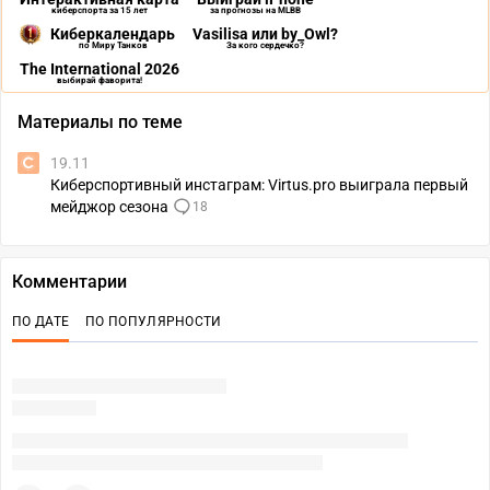
киберспорта за 15 лет
за прогнозы на MLBB
Киберкалендарь
Vasilisa или by_Owl?
по Миру Танков
За кого сердечко?
The International 2026
выбирай фаворита!
Материалы по теме
19.11
Киберспортивный инстаграм: Virtus.pro выиграла первый
мейджор сезона
18
Комментарии
ПО ДАТЕ
ПО ПОПУЛЯРНОСТИ