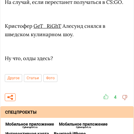
На случай, если перестанет получаться в CS:GO.
Кристофер
GeT_RiGhT
Алесунд снялся в
шведском кулинарном шоу.
Ну что, олды здесь?
Другое
Статьи
Фото
4
СПЕЦПРОЕКТЫ
Мобильное приложение
Мобильное приложение
Cybersport.ru
Cybersport.ru
Интерактивная карта
Выиграй iPhone