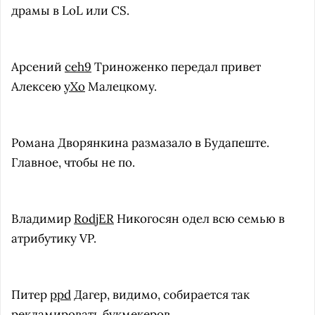
драмы в LoL или CS.
Арсений
ceh9
Триноженко передал привет
Алексею
yXo
Малецкому.
Романа Дворянкина размазало в Будапеште.
Главное, чтобы не по.
Владимир
RodjER
Никогосян одел всю семью в
атрибутику VP.
Питер
ppd
Дагер, видимо, собирается так
рекламировать букмекеров.