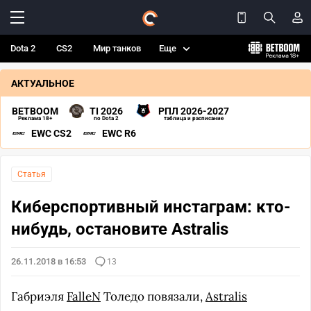
Dota 2
CS2
Мир танков
Еще
АКТУАЛЬНОЕ
BETBOOM
TI 2026
РПЛ 2026-2027
Реклама 18+
по Dota 2
таблица и расписание
EWC CS2
EWC R6
Статья
Киберспортивный инстаграм: кто-
нибудь, остановите Astralis
26.11.2018 в 16:53
13
Габриэля
FalleN
Толедо повязали,
Astralis