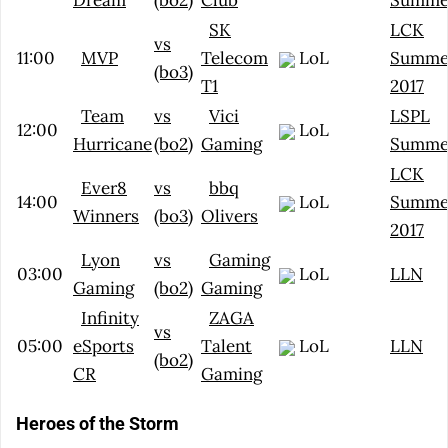
Dream
(bo2)
Club
Summe
SK
LCK
vs
11:00
MVP
Telecom
LoL
Summe
(bo3)
T1
2017
Team
vs
Vici
LSPL
12:00
LoL
Hurricane
(bo2)
Gaming
Summe
LCK
Ever8
vs
bbq
14:00
LoL
Summe
Winners
(bo3)
Olivers
2017
Lyon
vs
Gaming
03:00
LoL
LLN
Gaming
(bo2)
Gaming
Infinity
ZAGA
vs
05:00
eSports
Talent
LoL
LLN
(bo2)
CR
Gaming
Heroes of the Storm