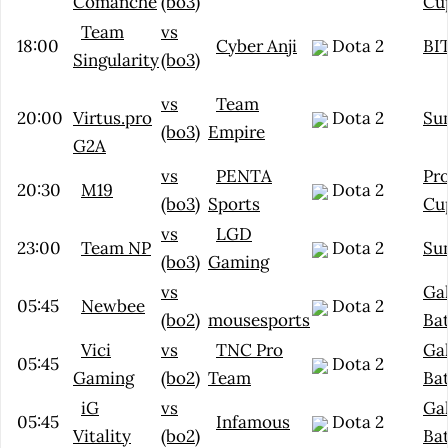
Comanche
(bo3)
Cu
Team
vs
18:00
Cyber Anji
Dota 2
BI
Singularity
(bo3)
vs
Team
20:00
Virtus.pro
Dota 2
Su
(bo3)
Empire
G2A
vs
PENTA
Pr
20:30
M19
Dota 2
(bo3)
Sports
Cu
vs
LGD
23:00
Team NP
Dota 2
Su
(bo3)
Gaming
vs
Ga
05:45
Newbee
Dota 2
(bo2)
mousesports
Bat
Vici
vs
TNC Pro
Ga
05:45
Dota 2
Gaming
(bo2)
Team
Bat
iG
vs
Ga
05:45
Infamous
Dota 2
Vitality
(bo2)
Bat