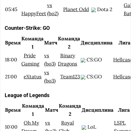
vs
Ga
05:45
Planet Odd
Dota 2
HappyFeet
(bo2)
Bat
Counter-Strike: GO
Команда
Команда
Время
Матч
Дисциплина
Лига
1
2
Pride
vs
Binary
18:00
CS:GO
Hellcas
Gaming
(bo3)
Dragons
vs
21:00
eXtatus
Team123
CS:GO
Hellcas
(bo3)
League of Legends
Команда
Команда
Время
Матч
Дисциплина
Лига
1
2
Oh My
vs
Royal
LSPL
10:00
LoL