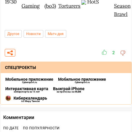
19:30
HotS
Gaming
(bo3)
Torturers
Season
Brawl
Другое
Новости
Матч дня
2
СПЕЦПРОЕКТЫ
Мобильное приложение
Мобильное приложение
Cybersport.ru
Cybersport.ru
Интерактивная карта
Выиграй iPhone
киберспорта за 15 лет
за прогнозы на MLBB
Киберкалендарь
по Миру Танков
Комментарии
ПО ДАТЕ
ПО ПОПУЛЯРНОСТИ