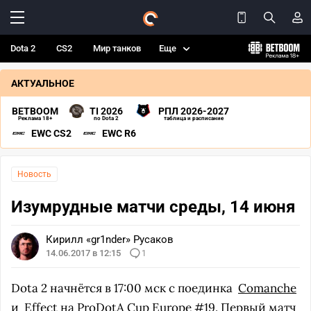
Dota 2
CS2
Мир танков
Еще
АКТУАЛЬНОЕ
BETBOOM
TI 2026
РПЛ 2026-2027
Реклама 18+
по Dota 2
таблица и расписание
EWC CS2
EWC R6
Новость
Изумрудные матчи среды, 14 июня
Кирилл «gr1nder» Русаков
14.06.2017 в 12:15
1
Dota 2 начнётся в 17:00 мск с поединка
Comanche
и
Effect
на
ProDotA Cup Europe #19
. Первый матч