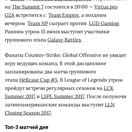
на
The Summit 7
состоится в 20:00 —
Virtus.pro
G2A
встретится с
Team Empire
, а поздним
вечером
Team NP
сыграет против
LGD Gaming
.
Ранним утром 15 июня выступят участники
группового этапа
Galaxy Battles
.
Фанаты Counter-Strike: Global Offensive не увидят
игру ведущих команд. В этой дисциплине
запланированы два матча группового
этапа
Hellcase Cup #5
. В League of Legends утром
пройдут встречи регулярных сезонов на
LCK
Summer 2017
и
LSPL Summer 2017
. После полуночи
латиноамериканские команды выступят
LLN
Closing Season 2017
.
Топ-3 матчей дня