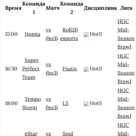
Команда
Команда
Время
Матч
Дисциплина
Лига
1
2
HGC
vs
Roll20
Mid-
15:00
Nomia
HotS
(bo3)
esports
Season
Brawl
HGC
Super
vs
Mid-
16:30
Perfect
Fnatic
HotS
(bo3)
Season
Team
Brawl
HGC
Tempo
vs
Mid-
18:00
L5
HotS
Storm
(bo3)
Season
Brawl
HGC
eStar
vs
Soul
Mid-