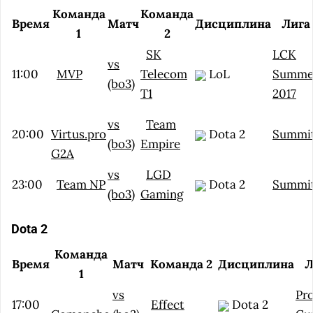
Команда
Команда
Время
Матч
Дисциплина
Лига
1
2
SK
LCK
vs
11:00
MVP
Telecom
LoL
Summe
(bo3)
T1
2017
vs
Team
20:00
Virtus.pro
Dota 2
Summi
(bo3)
Empire
G2A
vs
LGD
23:00
Team NP
Dota 2
Summi
(bo3)
Gaming
Dota 2
Команда
Время
Матч
Команда 2
Дисциплина
Л
1
vs
Pr
17:00
Effect
Dota 2