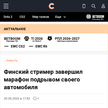
Dota 2
CS2
Мир танков
Еще
АКТУАЛЬНОЕ
BETBOOM
TI 2026
РПЛ 2026-2027
Реклама 18+
по Dota 2
таблица и расписание
EWC CS2
EWC R6
Новость
Финский стример завершил
марафон подрывом своего
автомобиля
20.03.2022 в 17:52
9