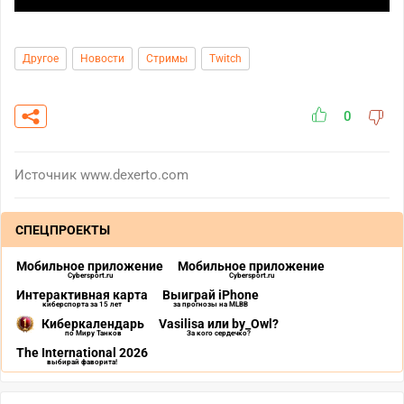
Другое
Новости
Стримы
Twitch
0
Источник
www.dexerto.com
СПЕЦПРОЕКТЫ
Мобильное приложение
Мобильное приложение
Cybersport.ru
Cybersport.ru
Интерактивная карта
Выиграй iPhone
киберспорта за 15 лет
за прогнозы на MLBB
Киберкалендарь
Vasilisa или by_Owl?
по Миру Танков
За кого сердечко?
The International 2026
выбирай фаворита!