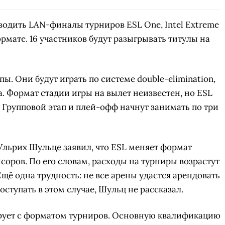
оводить LAN-финалы турниров ESL One, Intel Extreme
ормате. 16 участников будут разыгрывать титулы на
пы. Они будут играть по системе double-elimination,
. Формат стадии игры на вылет неизвестен, но ESL
n. Групповой этап и плей-офф начнут занимать по три
Ульрих Шульце заявил, что ESL меняет формат
соров. По его словам, расходы на турниры возрастут
Ещё одна трудность: не все арены удастся арендовать
оступать в этом случае, Шульц не рассказал.
рует с форматом турниров. Основную квалификацию