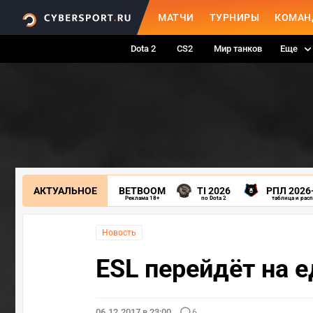
МАТЧИ
ТУРНИРЫ
КОМАН
Dota 2
CS2
Мир танков
Еще
АКТУАЛЬНОЕ
BETBOOM
TI 2026
РПЛ 2026
Реклама 18+
по Dota 2
таблица и рас
Новость
ESL перейдёт на 
06.12.2017 в 23:00
6