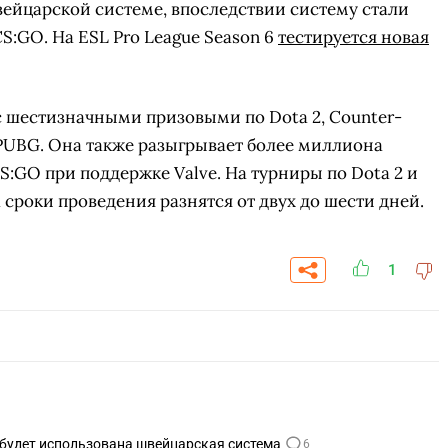
швейцарской системе, впоследствии систему стали
S:GO. На ESL Pro League Season 6
тестируется новая
 шестизначными призовыми по Dota 2, Counter-
I и PUBG. Она также разыгрывает более миллиона
S:GO при поддержке Valve. На турниры по Dota 2 и
а сроки проведения разнятся от двух до шести дней.
1
СКАЧАТЬ НА
СК
ОВАТЬ
ЗАБРАТЬ
ANDROID
 будет использована швейцарская система
6