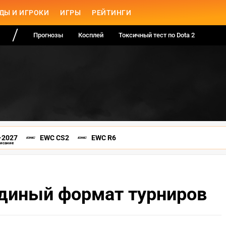
ДЫ И ИГРОКИ
ИГРЫ
РЕЙТИНГИ
Прогнозы
Косплей
Токсичный тест по Dota 2
-2027
EWC CS2
EWC R6
писание
единый формат турниров