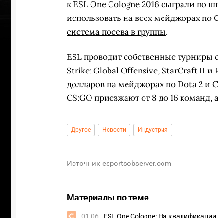
к ESL One Cologne 2016 сыграли по 
использовать на всех мейджорах по C
система посева в группы
.
ESL проводит собственные турниры с
Strike: Global Offensive, StarCraft I
долларов на мейджорах по Dota 2 и C
CS:GO приезжают от 8 до 16 команд, 
Другое
Новости
Индустрия
Источник
esportsobserver.com
УЧАСТВ
Материалы по теме
01.06
ESL One Cologne: На квалификации