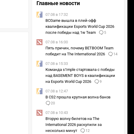
Главные новости
07.08 в 17:32
BCGame вышла в плей-офф
квалификации Esports World Cup 2026
после победы над 1w Team
5
07.08 в 16:00
Пять причин, почему BETBOOM Team
победит на The International 2026
14
07.08 в 15:33
Команда s1mple стартовала с победы
над BASEMENT BOYS в квалификации
на Esports World Cup 2026
9
07.08 в 12:47
В CS2 прошла крупная волна банов
20
07.08 в 10:43
Вторую волну билетов на The
International 2026 раскупили за
несколько минут
12