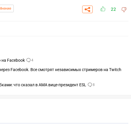
Мнение
22
 на Facebook
4
через Facebook. Все смотрят независимых стримеров на Twitch
бками: что сказал в AMA вице-президент ESL
8
СКАЧАТЬ НА
СК
ОВАТЬ
ЗАБРАТЬ
ANDROID