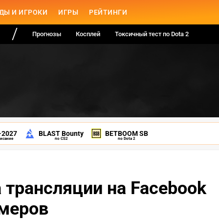
ДЫ И ИГРОКИ
ИГРЫ
РЕЙТИНГИ
Прогнозы
Косплей
Токсичный тест по Dota 2
-2027
BLAST Bounty
BETBOOM SB
писание
по CS2
по Dota 2
а трансляции на Facebook
имеров