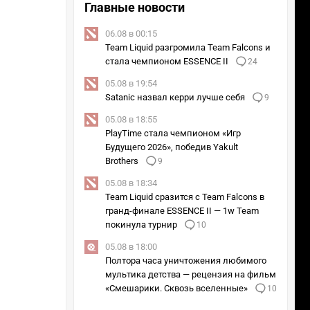
Главные новости
06.08 в 00:15
Team Liquid разгромила Team Falcons и
стала чемпионом ESSENCE II
24
05.08 в 19:54
Satanic назвал керри лучше себя
9
05.08 в 18:55
PlayTime стала чемпионом «Игр
Будущего 2026», победив Yakult
Brothers
9
05.08 в 18:34
Team Liquid сразится с Team Falcons в
гранд-финале ESSENCE II — 1w Team
покинула турнир
10
05.08 в 18:00
Полтора часа уничтожения любимого
мультика детства — рецензия на фильм
«Смешарики. Сквозь вселенные»
10