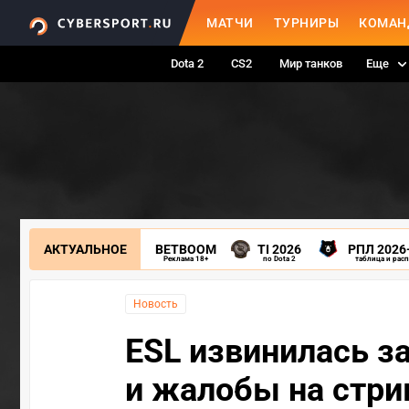
МАТЧИ
ТУРНИРЫ
КОМАН
Dota 2
CS2
Мир танков
Еще
АКТУАЛЬНОЕ
BETBOOM
TI 2026
РПЛ 2026
Реклама 18+
по Dota 2
таблица и рас
Новость
ESL извинилась з
и жалобы на стр