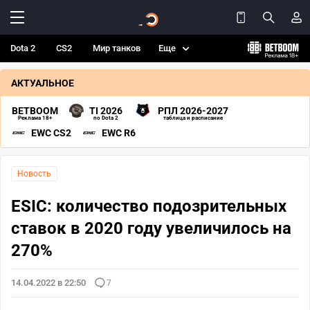
Dota 2
CS2
Мир танков
Еще
АКТУАЛЬНОЕ
BETBOOM
TI 2026
РПЛ 2026-2027
Реклама 18+
по Dota 2
таблица и расписание
EWC CS2
EWC R6
Новость
ESIC: количество подозрительных
ставок в 2020 году увеличилось на
270%
14.04.2022 в 22:50
7