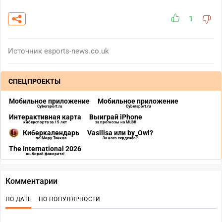
1
Источник
esports-news.co.uk
СПЕЦПРОЕКТЫ
Мобильное приложение
Мобильное приложение
Cybersport.ru
Cybersport.ru
Интерактивная карта
Выиграй iPhone
киберспорта за 15 лет
за прогнозы на MLBB
Киберкалендарь
Vasilisa или by_Owl?
по Миру Танков
За кого сердечко?
The International 2026
выбирай фаворита!
Комментарии
ПО ДАТЕ
ПО ПОПУЛЯРНОСТИ