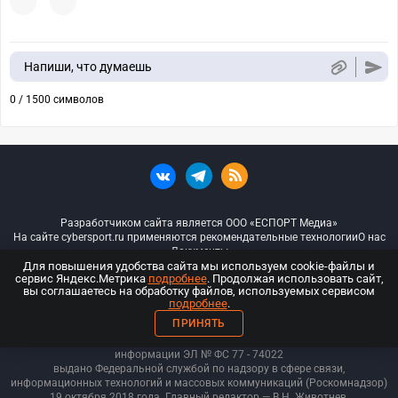
Напиши, что думаешь
0 / 1500 символов
Разработчиком сайта является ООО «ЕСПОРТ Медиа»
На сайте cybersport.ru применяются рекомендательные технологии
О нас
Документы
Для повышения удобства сайта мы используем cookie-файлы и
сервис Яндекс.Метрика
подробнее
. Продолжая использовать сайт,
© ООО «Киберспорт.ру» — Все права защищены
вы соглашаетесь на обработку файлов, используемых сервисом
подробнее
.
18+
ПРИНЯТЬ
ООО «Киберспорт.ру». Свидетельство о регистрации средств массовой
информации ЭЛ № ФС 77 - 74
022
выдано Федеральной службой по надзору в сфере связи,
информационных технологий и массовых коммуникаций (Роскомнадзор)
19 октября 2018 года. Главный редактор — В.Н. Животнев.