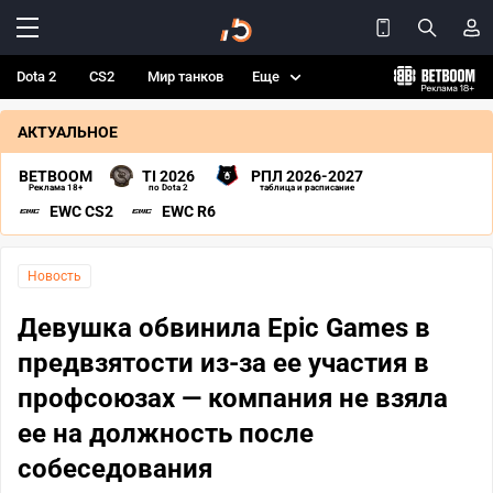
Dota 2
CS2
Мир танков
Еще
АКТУАЛЬНОЕ
BETBOOM
TI 2026
РПЛ 2026-2027
Реклама 18+
по Dota 2
таблица и расписание
EWC CS2
EWC R6
Новость
Девушка обвинила Epic Games в
предвзятости из-за ее участия в
профсоюзах — компания не взяла
ее на должность после
собеседования