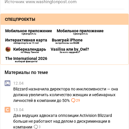
Источник
www.washingtonpost.com
СПЕЦПРОЕКТЫ
Мобильное приложение
Мобильное приложение
Cybersport.ru
Cybersport.ru
Интерактивная карта
Выиграй iPhone
киберспорта за 15 лет
за прогнозы на MLBB
Киберкалендарь
Vasilisa или by_Owl?
по Миру Танков
За кого сердечко?
The International 2026
выбирай фаворита!
Материалы по теме
12.04
Blizzard назначила директора по инклюзивности — она
должна увеличить количество женщин и небинарных
личностей в компании до 50%
29
13.04
Два ведущих адвоката оппозиции Activision Blizzard
больше не работают над делом о дискриминации в
компании
3