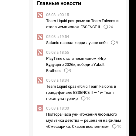
Главные новости
06.08 в 00:15
Team Liquid разгромила Team Falcons и
стала чемпионом ESSENCE II
24
05.08 в 19:54
Satanic назвал керри лучше себя
9
05.08 в 18:55
PlayTime стала чемпионом «Игр
Будущего 2026», победив Yakult
Brothers
9
05.08 в 18:34
Team Liquid сразится с Team Falcons в
гранд-финале ESSENCE II — 1w Team
покинула турнир
10
05.08 в 18:00
Полтора часа уничтожения любимого
мультика детства — рецензия на фильм
«Смешарики. Сквозь вселенные»
10