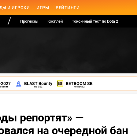
ДЫ И ИГРОКИ
ИГРЫ
РЕЙТИНГИ
Прогнозы
Косплей
Токсичный тест по Dota 2
-2027
BLAST Bounty
BETBOOM SB
писание
по CS2
по Dota 2
оды репортят» —
овался на очередной бан