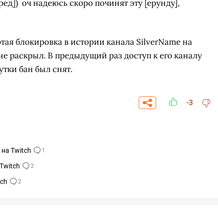
ед]) оч надеюсь скоро починят эту [ерунду],
ртая блокировка в истории канала SilverName на
е раскрыл. В предыдущий раз доступ к его каналу
утки бан был снят.
-3
 на Twitch
1
Twitch
2
СКАЧАТЬ НА
СКАЧАТЬ НА
АТЬ
СМ
ANDROID
IOS
tch
2