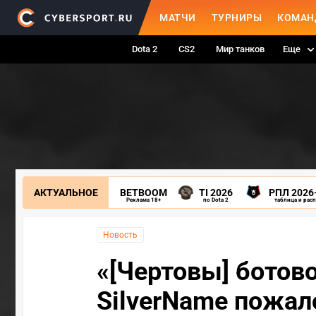
МАТЧИ
ТУРНИРЫ
КОМАН
Dota 2
CS2
Мир танков
Еще
АКТУАЛЬНОЕ
BETBOOM
TI 2026
РПЛ 2026
Реклама 18+
по Dota 2
таблица и рас
Новость
«[Чертовы] ботов
SilverName пожал