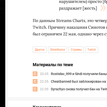
нарушителем) просто [бр
раздражает [жесть]
По данным Streams Charts, это четве
Twitch. Причину наказания Синотов н
был ограничен 22 мая, однако через с
Другое
SilverName
Стримы
Twitch
Материалы по теме
20.05
Rostislav_999 и Sindi получили баны
22.05
Cheatbanned был заблокирован на 
УЧАСТВОВАТЬ
ЗАБР
22.05
Dyrachyo снова получил бан на Twi