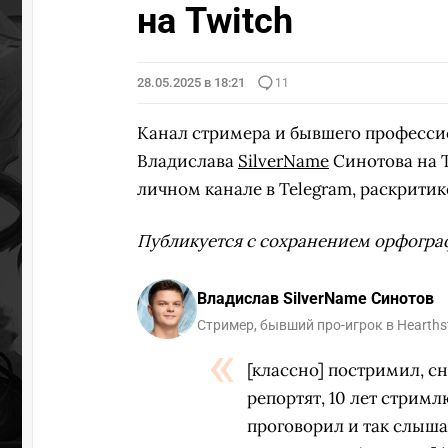
на Twitch
28.05.2025 в 18:21
11
Канал стримера и бывшего профессио
Владислава
SilverName
Синотова на T
личном канале в Telegram, раскрити
Публикуется с сохранением орфогра
Владислав SilverName Синотов
Стример, бывший про-игрок в Hearths
[классно] постримил, с
репортят, 10 лет стримлю
проговорил и так слышало