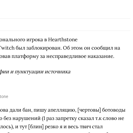
нального игрока в Hearthstone
witch был заблокирован. Об этом он сообщил на
ковав платформу за несправедливое наказание.
фии и пунктуации источника
tone
нова дали бан, пишу апелляцию, [чертовы] ботоводы
 без нарушений (1 раз запретку сказал т.к слово не
сь), и тут [блин] резко я и весь твич стал