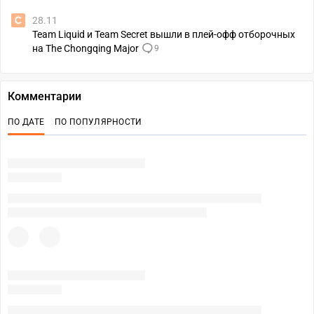
28.11
Team Liquid и Team Secret вышли в плей-офф отборочных
на The Chongqing Major
9
Комментарии
ПО ДАТЕ
ПО ПОПУЛЯРНОСТИ