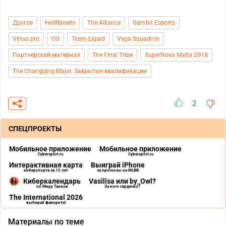
Другое
HellRaisers
The Alliance
Gambit Esports
Virtus.pro
OG
Team Liquid
Vega Squadron
Партнерский материал
The Final Tribe
SuperNova Malta 2018
The Chongqing Major. Закрытые квалификации
2
СПЕЦПРОЕКТЫ
Мобильное приложение
Мобильное приложение
Cybersport.ru
Cybersport.ru
Интерактивная карта
Выиграй iPhone
киберспорта за 15 лет
за прогнозы на MLBB
Киберкалендарь
Vasilisa или by_Owl?
по Миру Танков
За кого сердечко?
The International 2026
выбирай фаворита!
Материалы по теме