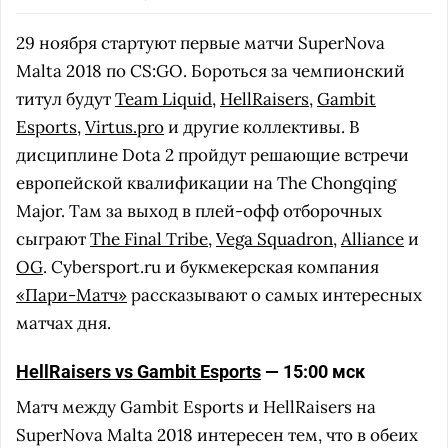
29 ноября стартуют первые матчи SuperNova
Malta 2018 по CS:GO. Бороться за чемпионский
титул будут
Team Liquid
,
HellRaisers
,
Gambit
Esports
,
Virtus.pro
и другие коллективы. В
дисциплине Dota 2 пройдут решающие встречи
европейской квалификации на The Chongqing
Major. Там за выход в плей-офф отборочных
сыграют
The Final Tribe
,
Vega Squadron
,
Alliance
и
OG
. Cybersport.ru и букмекерская компания
«Пари-Матч»
рассказывают о самых интересных
матчах дня.
HellRaisers vs Gambit Esports
— 15:00 мск
Матч между Gambit Esports и HellRaisers на
SuperNova Malta 2018 интересен тем, что в обеих