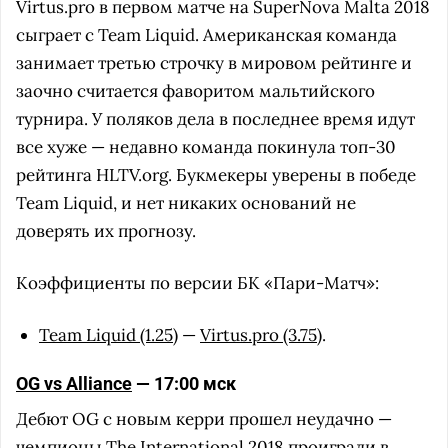
Virtus.pro в первом матче на SuperNova Malta 2018
сыграет с Team Liquid. Американская команда
занимает третью строчку в мировом рейтинге и
заочно считается фаворитом мальтийского
турнира. У поляков дела в последнее время идут
все хуже — недавно команда покинула топ-30
рейтинга HLTV.org. Букмекеры уверены в победе
Team Liquid, и нет никаких оснований не
доверять их прогнозу.
Коэффициенты по версии БК «Пари-Матч»:
Team Liquid (1.25)
—
Virtus.pro (3.75)
.
OG vs Alliance
— 17:00 мск
Дебют OG с новым керри прошел неудачно —
чемпионы The International 2018 проиграли в