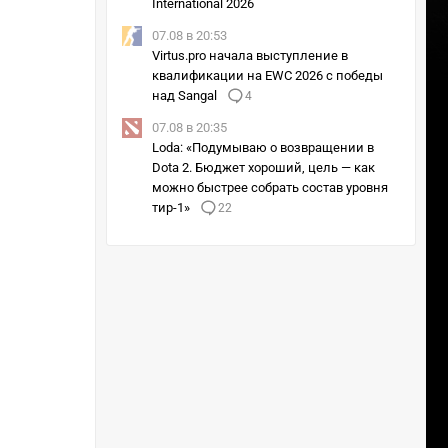
International 2026
07.08 в 20:53
Virtus.pro начала выступление в
квалификации на EWC 2026 с победы
над Sangal
4
07.08 в 20:35
Loda: «Подумываю о возвращении в
Dota 2. Бюджет хороший, цель — как
можно быстрее собрать состав уровня
тир-1»
22