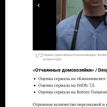
1/2
Первая серия &laquo;Клиники&raquo; &mda
интернатуры
«Отчаянные домохозяйки» / Des
Оценка сериала на «Кинопоиске»: 
Оценка сериала на IMDb: 7,5.
Оценка сериала на Rotten Tomatoe
Огромное количество персонажей и 