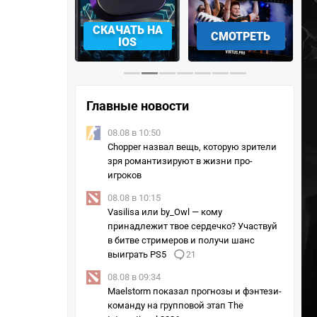
АЧАТЬ НА
СМОТРЕТЬ
УЧАСТВОВАТЬ
IOS
Главные новости
08.08 в 10:50
Chopper назвал вещь, которую зрители
зря романтизируют в жизни про-
игроков
08.08 в 10:15
Vasilisa или by_Owl — кому
принадлежит твое сердечко? Участвуй
в битве стримеров и получи шанс
выиграть PS5
21
08.08 в 09:34
Maelstorm показал прогнозы и фэнтези-
команду на групповой этап The