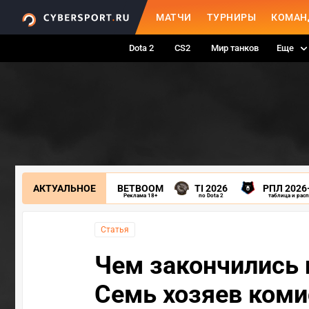
МАТЧИ
ТУРНИРЫ
КОМАН
Dota 2
CS2
Мир танков
Еще
АКТУАЛЬНОЕ
BETBOOM
TI 2026
РПЛ 2026
Реклама 18+
по Dota 2
таблица и рас
Статья
Чем закончились
Семь хозяев коми