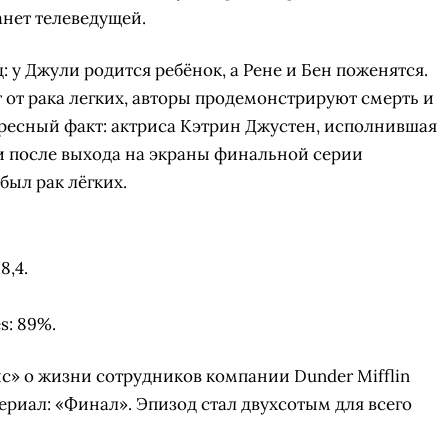
анет телеведущей.
: у Джули родится ребёнок, а Рене и Бен поженятся.
 от рака легких, авторы продемонстрируют смерть и
ресный факт: актриса Кэтрин Джустен, исполнившая
ли после выхода на экраны финальной серии
был рак лёгких.
8,4.
s: 89%.
» о жизни сотрудников компании Dunder Mifflin
сериал: «Финал». Эпизод стал двухсотым для всего