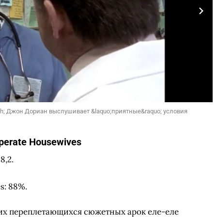
sh; Джон Дориан выслушивает &laquo;приятные&raquo; условия
perate Housewives
8,2.
s: 88%.
их переплетающихся сюжетных арок еле-еле