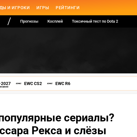
ДЫ И ИГРОКИ
ИГРЫ
РЕЙТИНГИ
Прогнозы
Косплей
Токсичный тест по Dota 2
-2027
EWC CS2
EWC R6
писание
 популярные сериалы?
ссара Рекса и слёзы