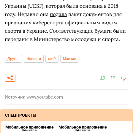
Украины (UESF), которая была основана в 2018
году. Недавно она
подала
пакет документов для
признания киберспорта официальным видом
спорта в Украине. Соответствующие бумаги были
переданы в Министерство молодежи и спорта.
Другое
Новости
ceh9
Мнение
12
Источник
www.youtube.com
СПЕЦПРОЕКТЫ
Мобильное приложение
Мобильное приложение
Cybersport.ru
Cybersport.ru