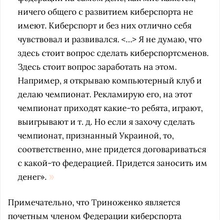
ничего общего с развитием киберспорта не
имеют. Киберспорт и без них отлично себя
чувствовал и развивался. <…> Я не думаю, что
здесь стоит вопрос сделать киберспортсменов.
Здесь стоит вопрос заработать на этом.
Например, я открываю компьютерный клуб и
делаю чемпионат. Рекламирую его, на этот
чемпионат приходят какие-то ребята, играют,
выигрывают и т. д. Но если я захочу сделать
чемпионат, признанный Украиной, то,
соответственно, мне придется договариваться
с какой-то федерацией. Придется заносить им
денег».
Примечательно, что Триноженко является
почетным членом Федерации киберспорта