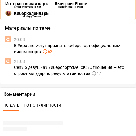
Интерактивная карта
Выиграй iPhone
киберспорта за 15 лет
за прогнозы на MLBB
Киберкалендарь
по Миру Танков
Материалы по теме
20.08
В Украине могут признать киберспорт официальным
видом спорта
62
21.08
Ceh9 о девушках киберспортсменов: «Отношения — это
огромный удар по результативности»
17
Комментарии
ПО ДАТЕ
ПО ПОПУЛЯРНОСТИ