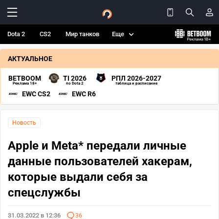
Dota 2
CS2
Мир танков
Еще
АКТУАЛЬНОЕ
BETBOOM
TI 2026
РПЛ 2026-2027
Реклама 18+
по Dota 2
таблица и расписание
EWC CS2
EWC R6
Новость
Apple и Meta* передали личные
данные пользователей хакерам,
которые выдали себя за
спецслужбы
31.03.2022 в 12:36
36