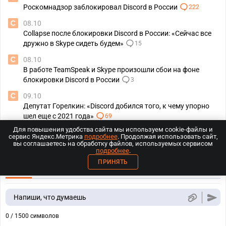
Роскомнадзор заблокировал Discord в России
222
08.10
Collapse после блокировки Discord в России: «Сейчас все
дружно в Skype сидеть будем»
15
08.10
В работе TeamSpeak и Skype произошли сбои на фоне
блокировки Discord в России
3
09.10
Депутат Горелкин: «Discord добился того, к чему упорно
шел еще с 2021 года»
69
Для повышения удобства сайта мы используем cookie-файлы и
сервис Яндекс.Метрика
подробнее
. Продолжая использовать сайт,
вы соглашаетесь на обработку файлов, используемых сервисом
Комментарии
подробнее
.
ПРИНЯТЬ
ПО ДАТЕ
ПО ПОПУЛЯРНОСТИ
Напиши, что думаешь
0 / 1500 символов