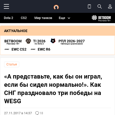
Dota 2
CS2
Мир танков
Еще
АКТУАЛЬНОЕ
BETBOOM
TI 2026
РПЛ 2026-2027
Реклама 18+
по Dota 2
таблица и расписание
EWC CS2
EWC R6
Статья
«А представьте, как бы он играл,
если бы сидел нормально!». Как
СНГ праздновало три победы на
WESG
27.11.2017 в 14:37
18