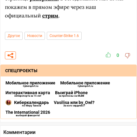
покажем в прямом эфире через наш
официальный
стрим
.
Другое
Новости
Counter-Strike 1.6
0
СПЕЦПРОЕКТЫ
Мобильное приложение
Мобильное приложение
Cybersport.ru
Cybersport.ru
Интерактивная карта
Выиграй iPhone
киберспорта за 15 лет
за прогнозы на MLBB
Киберкалендарь
Vasilisa или by_Owl?
по Миру Танков
За кого сердечко?
The International 2026
выбирай фаворита!
Комментарии