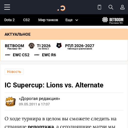
Dota 2
CS2
Мир танков
Еще
АКТУАЛЬНОЕ
BETBOOM
TI 2026
РПЛ 2026-2027
Реклама 18+
по Dota 2
таблица и расписание
EWC CS2
EWC R6
Новость
IC Supercup: Lions vs. Alternate
«Дорогая редакция»
09.05.2011 в 17:07
О ходе турнира в целом вы сможете следить на
странице
репортажа
, а сегодняшние матчи мы