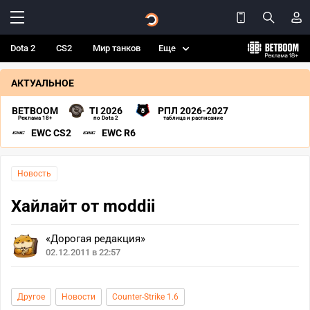
Dota 2
CS2
Мир танков
Еще
АКТУАЛЬНОЕ
BETBOOM
TI 2026
РПЛ 2026-2027
Реклама 18+
по Dota 2
таблица и расписание
EWC CS2
EWC R6
Новость
Хайлайт от moddii
«Дорогая редакция»
02.12.2011 в 22:57
Другое
Новости
Counter-Strike 1.6