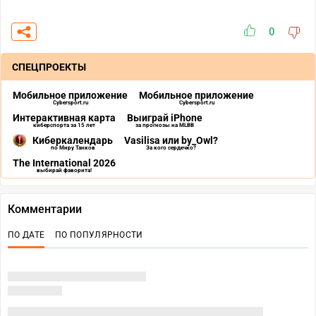
0
СПЕЦПРОЕКТЫ
Мобильное приложение
Мобильное приложение
Cybersport.ru
Cybersport.ru
Интерактивная карта
Выиграй iPhone
киберспорта за 15 лет
за прогнозы на MLBB
Киберкалендарь
Vasilisa или by_Owl?
по Миру Танков
За кого сердечко?
The International 2026
выбирай фаворита!
Комментарии
ПО ДАТЕ
ПО ПОПУЛЯРНОСТИ