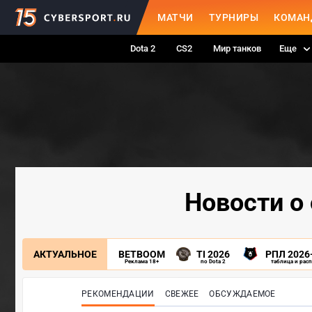
МАТЧИ
ТУРНИРЫ
КОМАН
Dota 2
CS2
Мир танков
Еще
Новости о 
АКТУАЛЬНОЕ
BETBOOM
TI 2026
РПЛ 2026
Реклама 18+
по Dota 2
таблица и рас
РЕКОМЕНДАЦИИ
СВЕЖЕЕ
ОБСУЖДАЕМОЕ