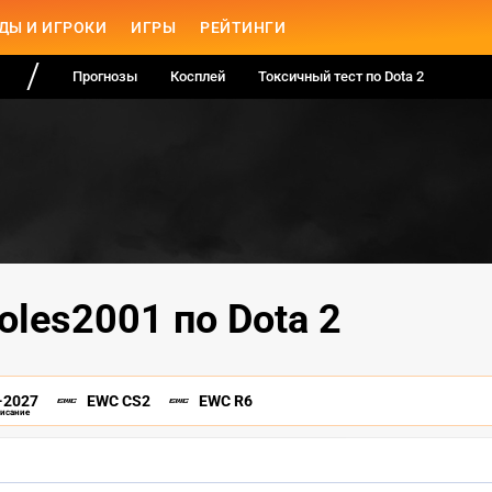
ДЫ И ИГРОКИ
ИГРЫ
РЕЙТИНГИ
Прогнозы
Косплей
Токсичный тест по Dota 2
oles2001 по Dota 2
-2027
EWC CS2
EWC R6
писание