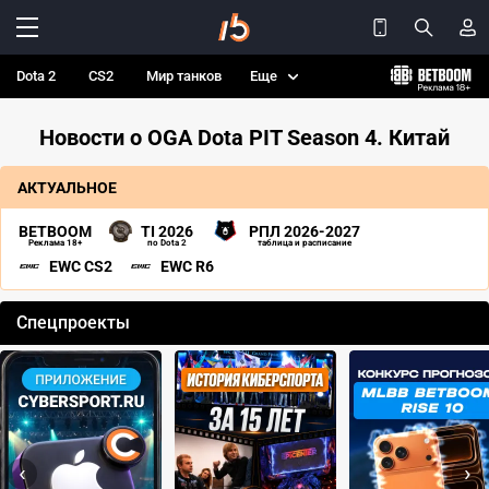
Dota 2
CS2
Мир танков
Еще
Новости о OGA Dota PIT Season 4. Китай
АКТУАЛЬНОЕ
BETBOOM
TI 2026
РПЛ 2026-2027
Реклама 18+
по Dota 2
таблица и расписание
EWC CS2
EWC R6
Спецпроекты
‹
›