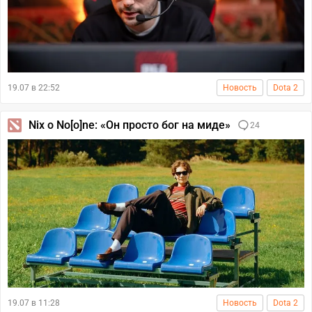
19.07 в 22:52
Новость
Dota 2
Nix о No[o]ne: «Он просто бог на миде»
24
19.07 в 11:28
Новость
Dota 2