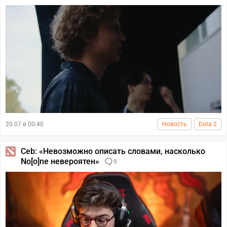
20.07 в 00:40
Новость
Dota 2
Ceb: «Невозможно описать словами, насколько
No[o]ne невероятен»
8