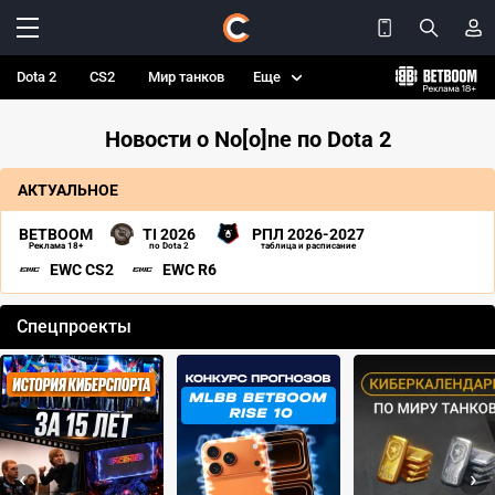
Dota 2
CS2
Мир танков
Еще
Новости о No[o]ne по Dota 2
АКТУАЛЬНОЕ
BETBOOM
TI 2026
РПЛ 2026-2027
Реклама 18+
по Dota 2
таблица и расписание
EWC CS2
EWC R6
Спецпроекты
‹
›