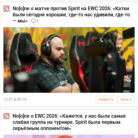
No[o]ne о матче против Spirit на EWC 2026: «Катки
были сегодня хорошие, где-то нас удивили, где-то
— мы»
5
13.07 в 00:19
Новость
Dota 2
No[o]ne о EWC 2026: «Кажется, у нас была самая
слабая группа на турнире. Spirit была первым
серьёзным оппонентом»