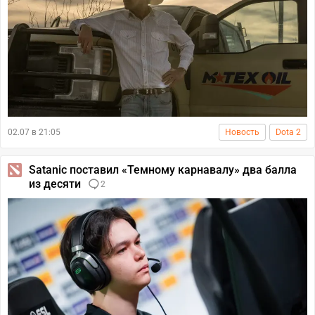
02.07 в 21:05
Новость
Dota 2
Satanic поставил «Темному карнавалу» два балла
из десяти
2