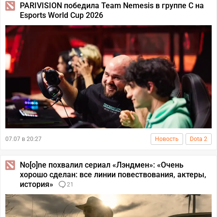
PARIVISION победила Team Nemesis в группе С на
Esports World Cup 2026
07.07 в 20:27
Новость
Dota 2
No[o]ne похвалил сериал «Лэндмен»: «Очень
хорошо сделан: все линии повествования, актеры,
история»
21