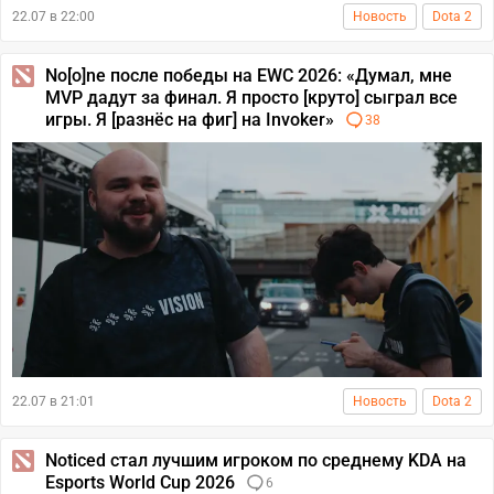
22.07 в 22:00
Новость
Dota 2
No[o]ne после победы на EWC 2026: «Думал, мне
MVP дадут за финал. Я просто [круто] сыграл все
игры. Я [разнёс на фиг] на Invoker»
38
22.07 в 21:01
Новость
Dota 2
Noticed стал лучшим игроком по среднему KDA на
Esports World Cup 2026
6