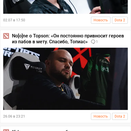
02.07 в 17:50
Новость
Dota 2
No[o]ne о Topson: «Он постоянно привносит героев
из пабов в мету. Спасибо, Топиас»
1
26.06 в 23:21
Новость
Dota 2