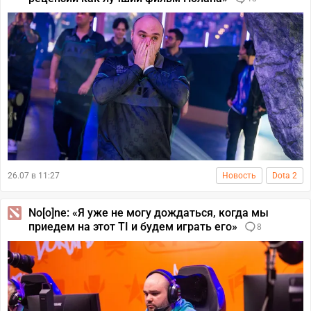
26.07 в 11:27
Новость
Dota 2
No[o]ne: «Я уже не могу дождаться, когда мы
приедем на этот TI и будем играть его»
8