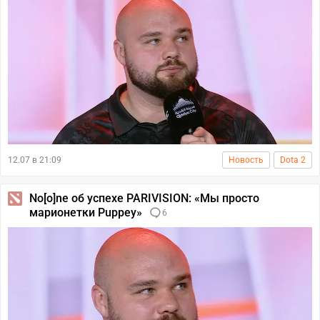
12.07 в 21:09
Новость
Dota 2
No[o]ne об успехе PARIVISION: «Мы просто
марионетки Puppey»
6