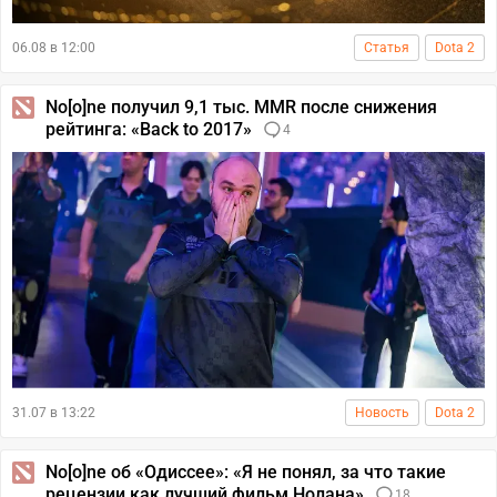
06.08 в 12:00
Статья
Dota 2
No[o]ne получил 9,1 тыс. MMR после снижения
рейтинга: «Back to 2017»
4
31.07 в 13:22
Новость
Dota 2
No[o]ne об «Одиссее»: «Я не понял, за что такие
рецензии как лучший фильм Нолана»
18