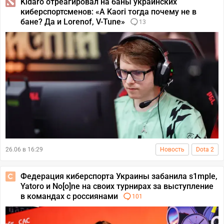
Kidaro отреагировал на баны украинских
киберспортсменов: «А Kaori тогда почему не в
бане? Да и Lorenof, V-Tune»
13
26.06 в 16:29
Новость
Dota 2
Федерация киберспорта Украины забанила s1mple,
Yatoro и No[o]ne на своих турнирах за выступление
в командах с россиянами
101