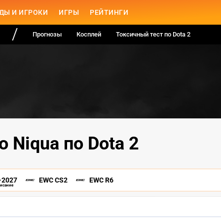
ДЫ И ИГРОКИ
ИГРЫ
РЕЙТИНГИ
Прогнозы
Косплей
Токсичный тест по Dota 2
о Niqua по Dota 2
-2027
EWC CS2
EWC R6
писание